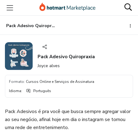
Ir
Ir
Ir
para
para
para
o
o
o
conteúdo
pagamento
rodapé
Pack Adesivo Quiropraxia
principal
Pack Adesivo Quiropraxia
Joyce alves
Formato
:
Cursos Online e Serviços de Assinatura
Idioma
:
Português
Pack Adesivos é pra você que busca sempre agregar valor
ao seu negócio, afinal hoje em dia o instagram se tornou
uma rede de entretenimento.