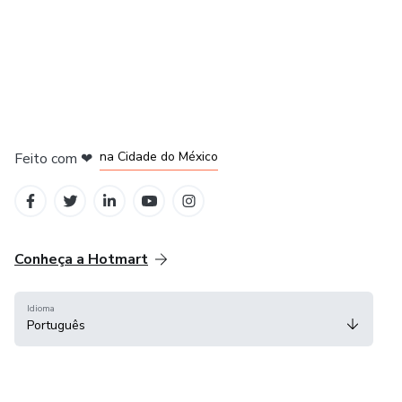
em Bogotá
em Amsterdam
em Madrid
na Cidade do México
Feito com
❤
em Belo Horizonte
Conheça a Hotmart
Idioma
Português