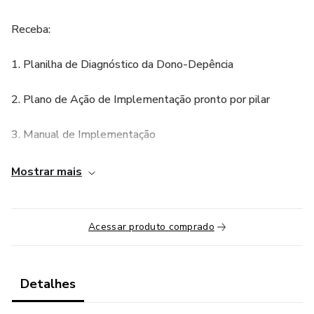
Receba:
1. Planilha de Diagnóstico da Dono-Depência
2. Plano de Ação de Implementação pronto por pilar
3. Manual de Implementação
4. Modelo de Manual da Cultura
Mostrar mais
5. Planilha de Metas e Indicadores
Acessar produto comprado
6. Modelo de Organograma e Estrutura Organizacional
7. Modelo de Descrição de Cargos e Atividades
Detalhes
8. Modelo de Delegação Estruturada