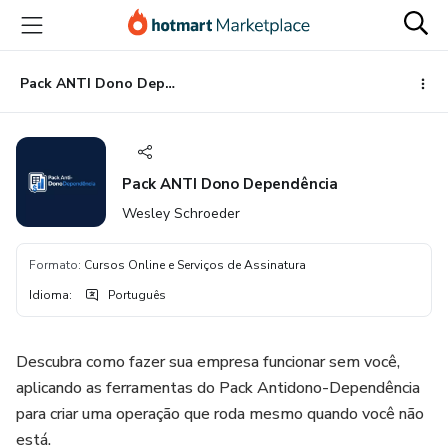
Ir
Ir
Ir
para
para
para
o
o
o
conteúdo
pagamento
rodapé
Pack ANTI Dono Dependência
principal
Pack ANTI Dono Dependência
Wesley Schroeder
Formato
:
Cursos Online e Serviços de Assinatura
Idioma
:
Português
Descubra como fazer sua empresa funcionar sem você,
aplicando as ferramentas do Pack Antidono-Dependência
para criar uma operação que roda mesmo quando você não
está.