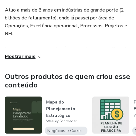
Atuo a mais de 8 anos em indústrias de grande porte (2
bilhões de faturamento), onde já passei por área de
Operações, Excelência operacional, Processos, Projetos e
RH.
Iniciei a carreira como estagiário e atualmente sou Gerente
Mostrar mais
de uma área de operações onde faço a gestão de mais de
100 pessoas.
Outros produtos de quem criou esse
Me especializei em indicadores, ferramentas da qualidade,
conteúdo
PDCA, Processos e Excelência Operacional.
Mapa do
P
Dentre todas as ferramentas e técnicas utilizadas em
Planejamento
F
todos os anos, encontrei as ferramentas que coloco como
Estratégico
W
essências para qualquer organização, área ou negócio atingir
Wesley Schroeder
os resultados esperados: Indicadores, Ferramentas da
Negócios e Carreira
Qualidade, PDCA e um método para ter um