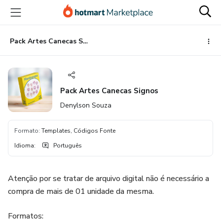
Ir
Ir
Ir
para
para
para
o
o
o
conteúdo
pagamento
rodapé
Pack Artes Canecas Signos
principal
Pack Artes Canecas Signos
Denylson Souza
Formato
:
Templates, Códigos Fonte
Idioma
:
Português
Atenção por se tratar de arquivo digital não é necessário a
compra de mais de 01 unidade da mesma.
Formatos: