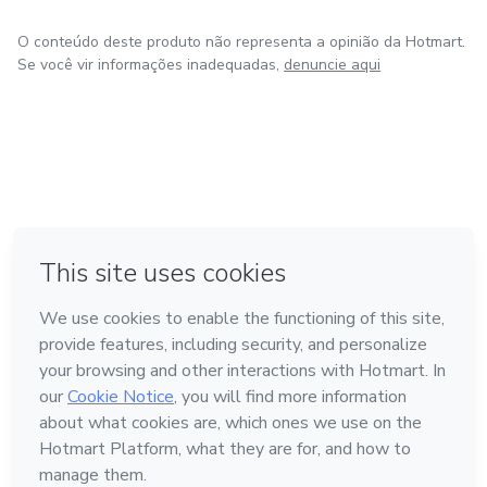
O conteúdo deste produto não representa a opinião da Hotmart.
Se você vir informações inadequadas,
denuncie aqui
em Amsterdam
em Madrid
em Bogotá
Feito com
❤
em Belo Horizonte
na Cidade do México
Conheça a Hotmart
Idioma
Português