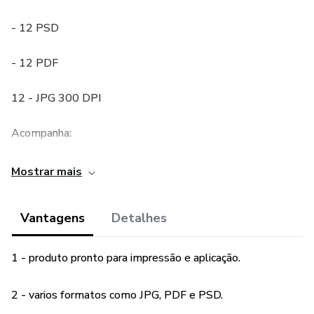
- 12 PSD
- 12 PDF
12 - JPG 300 DPI
Acompanha:
12 Mockps's para divulgação
Mostrar mais
Fonte
Vantagens
Detalhes
///// Envio rápido!! /////
1 - produto pronto para impressão e aplicação.
2 - varios formatos como JPG, PDF e PSD.