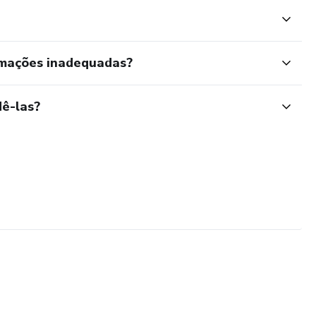
rmações inadequadas?
ê-las?