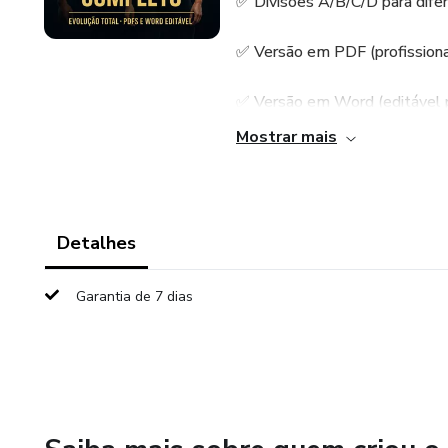
✅ Divisões A/B/C/D para difer
✅ Versão em PDF (profissional
✅ Versão em Word (editável p
Mostrar mais
Com ele você tem em mãos a 
iniciantes, intermediários e av
💥 Sua evolução começa aqui.
Detalhes
Garantia de 7 dias