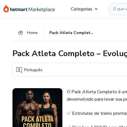
Ir
Ir
Ir
Categorias
para
para
para
o
o
o
conteúdo
pagamento
rodapé
Home
Pack Atleta Completo – Evolução Total
principal
Pack Atleta Completo – Evoluç
Português
O Pack Atleta Completo é um
desenvolvido para levar sua p
✅ Estruturas de treino pronta