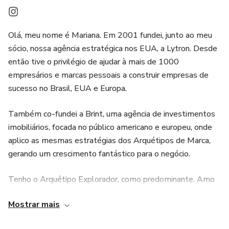
Diferenciação Competitiva: Estabeleça uma identidade de
marca única que a diferencie da concorrência.
Olá, meu nome é Mariana. Em 2001 fundei, junto ao meu
Conexões Emocionais Fortes: Crie uma marca que ressoa
sócio, nossa agência estratégica nos EUA, a Lytron. Desde
emocionalmente com o público, construindo lealdade e
então tive o privilégio de ajudar à mais de 1000
confiança a longo prazo.
empresários e marcas pessoais a construir empresas de
sucesso no Brasil, EUA e Europa.
Flexibilidade e Personalização: Com templates facilmente
editáveis, adapte o manual às necessidades específicas da
Também co-fundei a Brint, uma agência de investimentos
sua marca.
imobiliários, focada no público americano e europeu, onde
aplico as mesmas estratégias dos Arquétipos de Marca,
gerando um crescimento fantástico para o negócio.
Tenho o Arquétipo Explorador, como predominante. Amo
viajar e explorar a liberdade que meu trabalho me traz. Isso
Mostrar mais
me ajuda a ter a mente aberta, conhecer pessoas e
culturas diferentes.