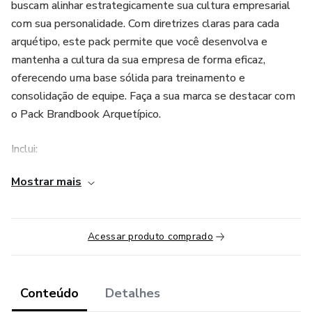
buscam alinhar estrategicamente sua cultura empresarial
com sua personalidade. Com diretrizes claras para cada
arquétipo, este pack permite que você desenvolva e
mantenha a cultura da sua empresa de forma eficaz,
oferecendo uma base sólida para treinamento e
consolidação de equipe. Faça a sua marca se destacar com
o Pack Brandbook Arquetípico.
Inclui:
Mostrar mais
Arquivo em PDF para referência do Arquétipo Criador na
Prática
Bônus: Template Editáveis com mais de 40 páginas, já
Acessar produto comprado
com textos personalizados para o arquétipo Criador, basta
trocar o texto.
Conteúdo
Detalhes
Cultura Empresarial Coesa: Implemente uma cultura