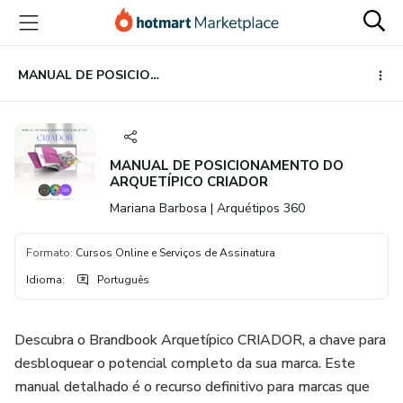
Ir
Ir
Ir
para
para
para
o
o
o
conteúdo
pagamento
rodapé
MANUAL DE POSICIONAMENTO DO ARQUETÍPICO CRIADOR
principal
MANUAL DE POSICIONAMENTO DO
ARQUETÍPICO CRIADOR
Mariana Barbosa | Arquétipos 360
Formato
:
Cursos Online e Serviços de Assinatura
Idioma
:
Português
Descubra o Brandbook Arquetípico CRIADOR, a chave para
desbloquear o potencial completo da sua marca. Este
manual detalhado é o recurso definitivo para marcas que