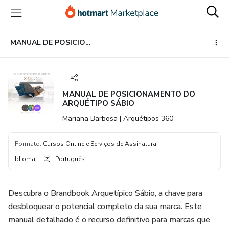
Ir
Ir
Ir
para
para
para
o
o
o
conteúdo
pagamento
rodapé
MANUAL DE POSICIONAMENTO DO ARQUÉTIPO SÁBIO
principal
MANUAL DE POSICIONAMENTO DO
ARQUÉTIPO SÁBIO
Mariana Barbosa | Arquétipos 360
Formato
:
Cursos Online e Serviços de Assinatura
Idioma
:
Português
Descubra o Brandbook Arquetípico Sábio, a chave para
desbloquear o potencial completo da sua marca. Este
manual detalhado é o recurso definitivo para marcas que