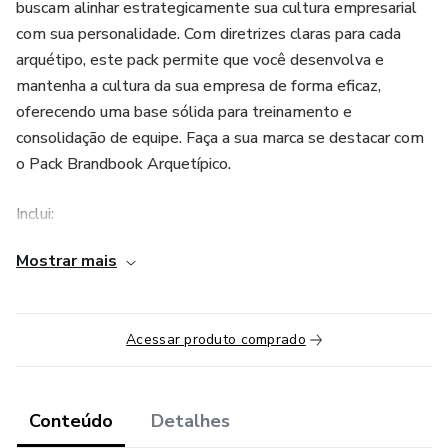
buscam alinhar estrategicamente sua cultura empresarial
com sua personalidade. Com diretrizes claras para cada
arquétipo, este pack permite que você desenvolva e
mantenha a cultura da sua empresa de forma eficaz,
oferecendo uma base sólida para treinamento e
consolidação de equipe. Faça a sua marca se destacar com
o Pack Brandbook Arquetípico.
Inclui:
Mostrar mais
Arquivo em PDF para referência do Arquétipo Sábio na
Prática
Bônus: Template Editáveis com mais de 40 páginas, já
Acessar produto comprado
com textos personalizados para o arquétipo Sábio, basta
trocar o texto.
Conteúdo
Detalhes
Cultura Empresarial Coesa: Implemente uma cultura