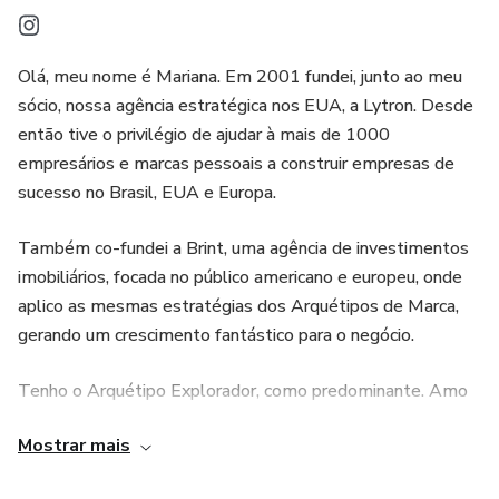
Diferenciação Competitiva: Estabeleça uma identidade de
marca única que a diferencie da concorrência.
Olá, meu nome é Mariana. Em 2001 fundei, junto ao meu
Conexões Emocionais Fortes: Crie uma marca que ressoa
sócio, nossa agência estratégica nos EUA, a Lytron. Desde
emocionalmente com o público, construindo lealdade e
então tive o privilégio de ajudar à mais de 1000
confiança a longo prazo.
empresários e marcas pessoais a construir empresas de
sucesso no Brasil, EUA e Europa.
Flexibilidade e Personalização: Com templates facilmente
editáveis, adapte o manual às necessidades específicas da
Também co-fundei a Brint, uma agência de investimentos
sua marca.
imobiliários, focada no público americano e europeu, onde
aplico as mesmas estratégias dos Arquétipos de Marca,
gerando um crescimento fantástico para o negócio.
Tenho o Arquétipo Explorador, como predominante. Amo
viajar e explorar a liberdade que meu trabalho me traz. Isso
Mostrar mais
me ajuda a ter a mente aberta, conhecer pessoas e
culturas diferentes.