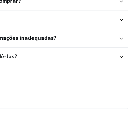
comprar?
rmações inadequadas?
ê-las?