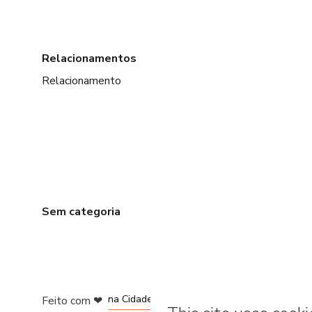
Relacionamentos
Relacionamento
Sem categoria
em Bogotá
em Amsterdam
em Madrid
na Cidade do México
Feito com
❤