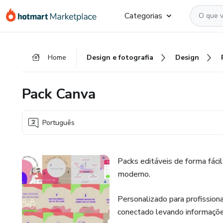
Ir
Ir
Ir
Categorias
para
para
para
o
o
o
conteúdo
pagamento
rodapé
Home
Design e fotografia
Design
principal
Pack Canva
Português
Packs editáveis de forma fáci
moderno.
Personalizado para profission
conectado levando informações