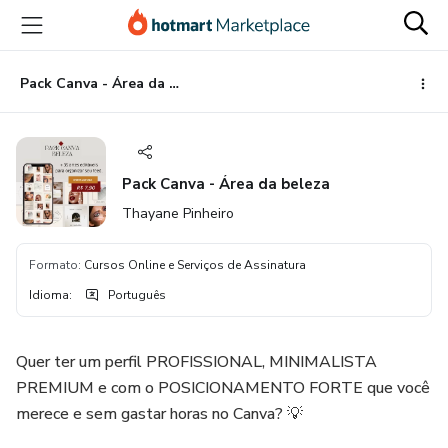
Ir
Ir
Ir
para
para
para
o
o
o
conteúdo
pagamento
rodapé
Pack Canva - Área da beleza
principal
Pack Canva - Área da beleza
Thayane Pinheiro
Formato
:
Cursos Online e Serviços de Assinatura
Idioma
:
Português
Quer ter um perfil PROFISSIONAL, MINIMALISTA
PREMIUM e com o POSICIONAMENTO FORTE que você
merece e sem gastar horas no Canva? 💡