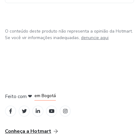
O conteúdo deste produto não representa a opinião da Hotmart.
Se você vir informações inadequadas,
denuncie aqui
em Amsterdam
em Madrid
em Bogotá
Feito com
❤
em Belo Horizonte
na Cidade do México
Conheça a Hotmart