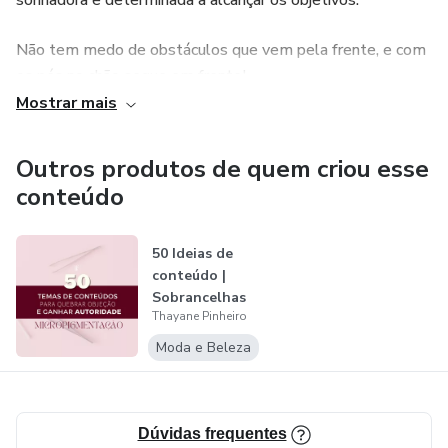
sonhadora e determinada a alcançar os objetivos.
Não tem medo de obstáculos que vem pela frente, e com
os pés no chão segue em frente!
Mostrar mais
Sempre trabalhei, mas nunca quis ser mandada por
ninguém, sempre gostei de trabalhar pra mim mesma e
Outros produtos de quem criou esse
não ter dor de cabeça. Hoje tenho minha própria empresa e
conteúdo
me orgulho de tudo que já passei.
50 Ideias de
conteúdo |
Sobrancelhas
Thayane Pinheiro
Moda e Beleza
Dúvidas frequentes