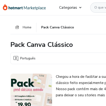
Ir
Ir
Ir
Categorias
para
para
para
o
o
o
conteúdo
pagamento
rodapé
Home
Pack Canva Clássico
principal
Pack Canva Clássico
Português
Chegou a hora de facilitar a s
clássico feito especialmente 
Nosso pack contém mais de 40
para deixar o seu stories mais 