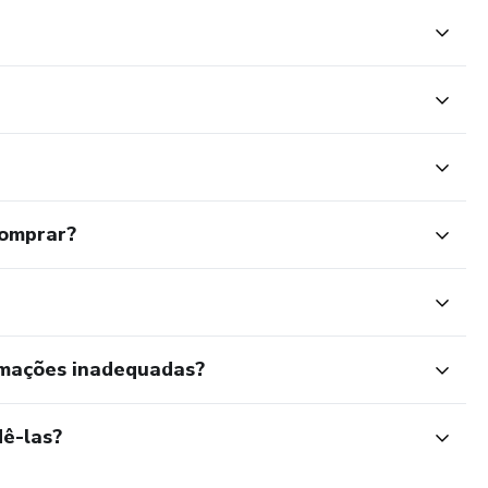
comprar?
rmações inadequadas?
ê-las?