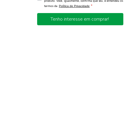
produto. Você, igualmente, confirma que leu, e entendeu os
*
termos da
Política de Privacidade
Tenho interesse em comprar!