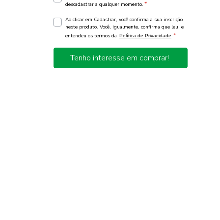
*
descadastrar a qualquer momento.
Ao clicar em Cadastrar, você confirma a sua inscrição
neste produto. Você, igualmente, confirma que leu, e
*
entendeu os termos da
Política de Privacidade
Tenho interesse em comprar!