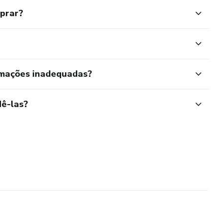
mprar?
rmações inadequadas?
ê-las?