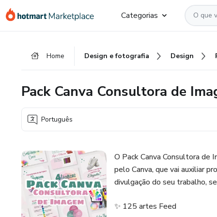
Ir
Ir
Ir
Categorias
para
para
para
o
o
o
conteúdo
pagamento
rodapé
Home
Design e fotografia
Design
principal
Pack Canva Consultora de Im
Português
O Pack Canva Consultora de
pelo Canva, que vai auxiliar pr
divulgação do seu trabalho, s
✨ 125 artes Feed