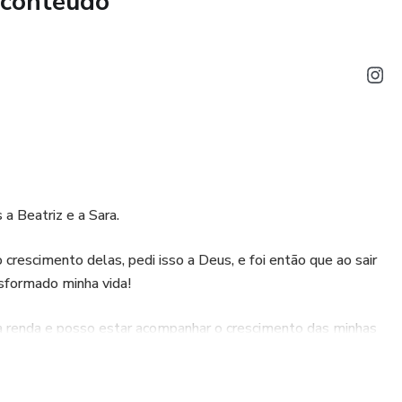
 conteúdo
a Beatriz e a Sara.
 crescimento delas, pedi isso a Deus, e foi então que ao sair
sformado minha vida!
ha renda e posso estar acompanhar o crescimento das minhas