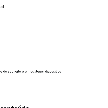
eed
ivo no WhatsApp
12 dossiês)
e do seu jeito e em qualquer dispositivo
s