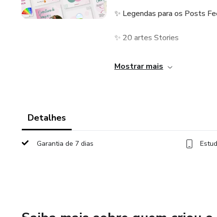
✨ Legendas para os Posts F
✨ 20 artes Stories
✨ Capas de Destaques
Mostrar mais
✨ Cartão Digital
✨ 30 dias de Suporte Exclus
Detalhes
✨Dossiê Coloração Pessoal (
Garantia de 7 dias
Estud
✨Dossiês 7 Estilos Universai