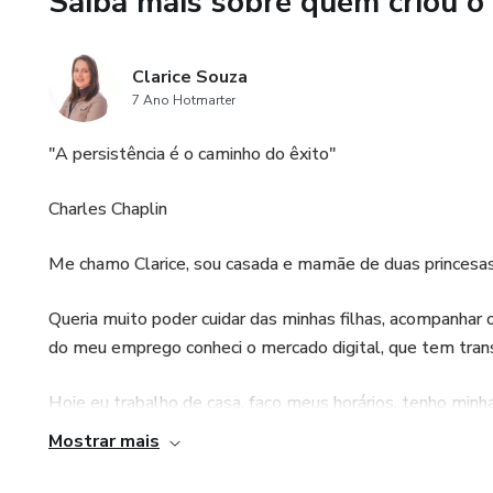
Saiba mais sobre quem criou o
Clarice Souza
7 Ano Hotmarter
"A persistência é o caminho do êxito"
Charles Chaplin
Me chamo Clarice, sou casada e mamãe de duas princesas 
Queria muito poder cuidar das minhas filhas, acompanhar o
do meu emprego conheci o mercado digital, que tem tran
Hoje eu trabalho de casa, faço meus horários, tenho min
filhas.
Mostrar mais
Só agradecer a Deus por essa oportunidade maravilhosa!