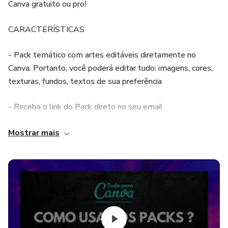
Canva gratuito ou pro!
CARACTERÍSTICAS
- Pack temático com artes editáveis diretamente no
Canva. Portanto, você poderá editar tudo: imagens, cores,
texturas, fundos, textos de sua preferência
- Receba o link do Pack direto no seu email
- Ideal para postar no INSTAGRAM, FACEBOOK,
Mostrar mais
LINKEDIN, GOOGLE+, TELEGRAM E WHATSAPP e
demais REDES SOCIAIS!
+ de 30 ARTES PERSONALIZADAS! Ideal para conteúdo
mensal sem precisar repetir as artes!
PROMOÇÃO