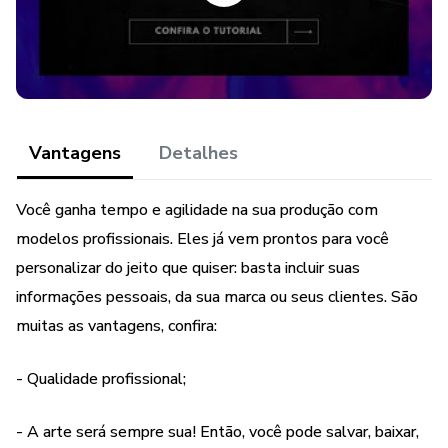
GANHE GRATUITAMENTE + de 1450 Artes (elas não
são específicas do nicho do Pack). Os bônus contém:
+ de 1000 Artes
Vantagens
Detalhes
+ KIT EMOJIS 3D
Você ganha tempo e agilidade na sua produção com
+ KIT ÍCONES FAVICON
modelos profissionais. Eles já vem prontos para você
+ KIT FIGURINHAS DO INSTAGRAM
personalizar do jeito que quiser: basta incluir suas
informações pessoais, da sua marca ou seus clientes. São
+ KIT SOMBRAS TRANSPARENTES
muitas as vantagens, confira:
+ KIT PLANILHAS PARA REDES SOCIAIS
- Qualidade profissional;
Quer conferir outros PACKS de CANVA?
- A arte será sempre sua! Então, você pode salvar, baixar,