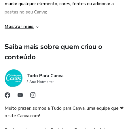
mudar qualquer elemento, cores, fontes ou adicionar a
- Confira nossos anúncios!
pastas no seu Canva;
Mostrar mais
- Tudo abre e funciona tanto na versão do Canva gratuito
quanto na versão pro;
Saiba mais sobre quem criou o
- Sem precisar dominar técnicas avançadas de design;
conteúdo
- Sem ocupar memória do seu computador ou celular;
Tudo Para Canva
- Sem precisar instalar ou baixar programas;
5 Ano Hotmarter
- Sem necessidade de subir arquivos. Tudo na nuvem!
Muito prazer, somos a Tudo para Canva, uma equipe que ❤
- Você só paga uma vez: seu acesso será ilimitado e estará
o site Canva.com!
sempre disponível na sua conta do Canva;