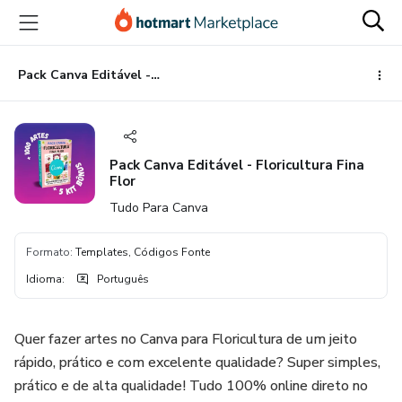
Ir
Ir
Ir
para
para
para
o
o
o
conteúdo
pagamento
rodapé
Pack Canva Editável - Floricultura Fina Flor
principal
Pack Canva Editável - Floricultura Fina
Flor
Tudo Para Canva
Formato
:
Templates, Códigos Fonte
Idioma
:
Português
Quer fazer artes no Canva para Floricultura de um jeito
rápido, prático e com excelente qualidade? Super simples,
prático e de alta qualidade! Tudo 100% online direto no