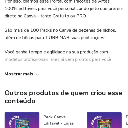
Por isso, criamos este Portal com Pacotes de Artes
- As + de 1450 artes gerais e dos 5 Kits contidas nos
100% editáveis para você personalizar do jeito que preferir
Bônus não são específicas do tema do pack, mas são de
direto no Canva – tanto Gratuito ou PRO.
muita qualidade para te ajudar a turbinar suas publicações e
São mais de 100 Packs no Canva de dezenas de nichos,
você os receberá por email depois de qualificar
além de bônus para TURBINAR suas publicações!
positivamente a sua compra aqui no site.
Você ganha tempo e agilidade na sua produção com
... Imperdível, afinal, já vem tudo pronto para você
modelos profissionais. Eles já vem prontos para você
personalizar como quiser!
personalizar do jeito que quiser: basta incluir suas
Mostrar mais
informações pessoais, da sua marca ou seus clientes.
Adquirindo nossos Packs, você receberá um PDF que abrirá
Outros produtos de quem criou esse
o pacote diretamente no seu Canva. Por isso, a arte será
conteúdo
sempre sua! Se você quiser salvar, baixar, mudar qualquer
elemento, cores, fontes, adicionar a pastas, enfim… Seu
Pack Canva
P
acesso será ilimitado e estará sempre disponível na sua
Editável - Lojas
E
conta do Canva.