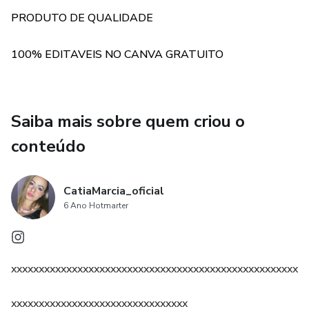
que está sendo promovido.
PRODUTO DE QUALIDADE
❌Não é permitido estender a garantia do produto.
100% EDITAVEIS NO CANVA GRATUITO
SUCESSO E BOAS VENDAS VOCÊ CONSEGUI 🚀💰
Saiba mais sobre quem criou o
conteúdo
CatiaMarcia_oficial
6 Ano Hotmarter
xxxxxxxxxxxxxxxxxxxxxxxxxxxxxxxxxxxxxxxxxxxxxxxxxxxxxx
xxxxxxxxxxxxxxxxxxxxxxxxxxxxxxxx