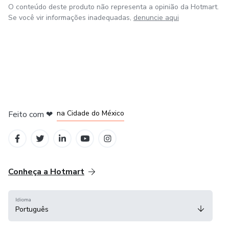
O conteúdo deste produto não representa a opinião da Hotmart.
Se você vir informações inadequadas,
denuncie aqui
em Bogotá
em Amsterdam
em Madrid
na Cidade do México
Feito com
❤
em Belo Horizonte
Conheça a Hotmart
Idioma
Português