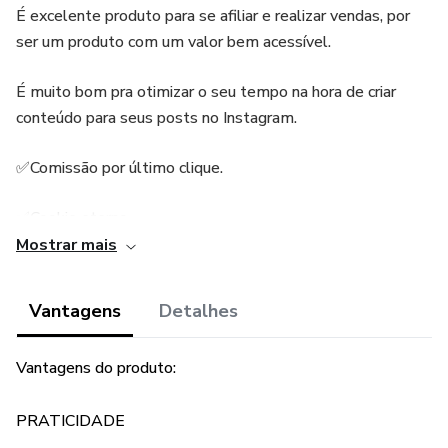
É excelente produto para se afiliar e realizar vendas, por
ser um produto com um valor bem acessível.
É muito bom pra otimizar o seu tempo na hora de criar
conteúdo para seus posts no Instagram.
✅Comissão por último clique.
✅Cookie eterno.
Mostrar mais
✅Produto de fácil conversão.
Vantagens
Detalhes
✅ Comissão de 50%.
❌É proibido fazer SPAM.
Vantagens do produto:
❌É proibido fazer cookie stuffing ( camuflar o link de
PRATICIDADE
afiliado em páginas que não tenha relação com o produto