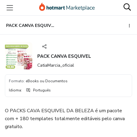
Ir
Ir
Ir
para
para
para
o
o
o
conteúdo
pagamento
rodapé
PACK CANVA ESQUIVEL
principal
PACK CANVA ESQUIVEL
CatiaMarcia_oficial
Formato
:
eBooks ou Documentos
Idioma
:
Português
O PACKS CAVA ESQUIVEL DA BELEZA é um pacote
com + 180 templates totalmente editáveis pelo canva
gratuito.