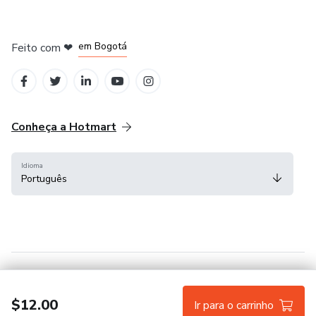
em Amsterdam
em Madrid
em Bogotá
Feito com
❤
em Belo Horizonte
na Cidade do México
Conheça a Hotmart
Idioma
Português
Central de ajuda
Termos
Privacidade
Cookies
$12.00
Ir para o carrinho