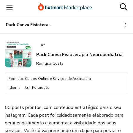
Ir
Ir
Ir
para
para
para
o
o
o
conteúdo
pagamento
rodapé
Pack Canva Fisioterapia Neuropediatria
principal
Pack Canva Fisioterapia Neuropediatria
Ramusa Costa
Formato
:
Cursos Online e Serviços de Assinatura
Idioma
:
Português
50 posts prontos, com conteúdo estratégico para o seu
instagram. Cada post foi cuidadosamente elaborado para
gerar engajamento e aumentar a visibilidade dos seus
serviços. Você só vai precisar de um clique para postar e