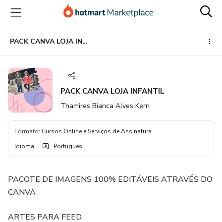
Ir
Ir
Ir
para
para
para
o
o
o
conteúdo
pagamento
rodapé
PACK CANVA LOJA INFANTIL
principal
PACK CANVA LOJA INFANTIL
Thamires Bianca Alves Kern
Formato
:
Cursos Online e Serviços de Assinatura
Idioma
:
Português
PACOTE DE IMAGENS 100% EDITÁVEIS ATRAVÉS DO
CANVA
ARTES PARA FEED