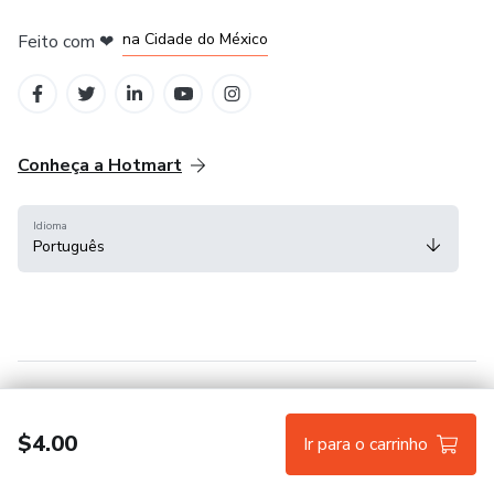
em Bogotá
em Amsterdam
em Madrid
na Cidade do México
Feito com
❤
em Belo Horizonte
Conheça a Hotmart
Idioma
Português
Central de ajuda
Termos
Privacidade
Cookies
$4.00
Ir para o carrinho
Hotmart — 2011-2026 © Todos os direitos reservados.