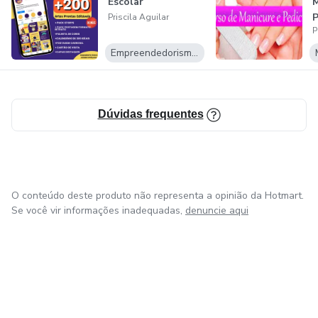
Escolar
Priscila Aguilar
P
Empreendedorismo Digital
C
Dúvidas frequentes
O conteúdo deste produto não representa a opinião da Hotmart.
Se você vir informações inadequadas,
denuncie aqui