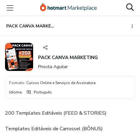
Ir
Ir
Ir
para
para
para
o
o
o
conteúdo
pagamento
rodapé
PACK CANVA MARKETING
principal
PACK CANVA MARKETING
Priscila Aguilar
Formato
:
Cursos Online e Serviços de Assinatura
Idioma
:
Português
200 Templates Editáveis (FEED & STORIES)
Templates Editáveis de Carrossel (BÔNUS)