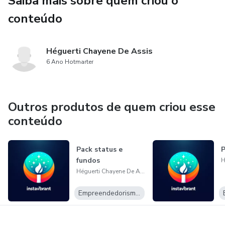
Saiba mais sobre quem criou o
conteúdo
Héguerti Chayene De Assis
6 Ano Hotmarter
Outros produtos de quem criou esse
conteúdo
Pack status e
P
fundos
Héguerti Chayene De Assis
Empreendedorismo Digital