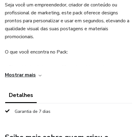
Seja você um empreendedor, criador de conteúdo ou
profissional de marketing, este pack oferece designs
prontos para personalizar e usar em segundos, elevando a
qualidade visual das suas postagens e materiais
promocionais.
O que você encontra no Pack:
• Diversidade: Artes para diferentes nichos e temas.
Mostrar mais
• Facilidade: Totalmente editáveis no Canva, sem
necessidade de habilidades avançadas em design.
Detalhes
•Economia de Tempo: Crie conteúdos visuais atraentes
Garantia de 7 dias
rapidamente.