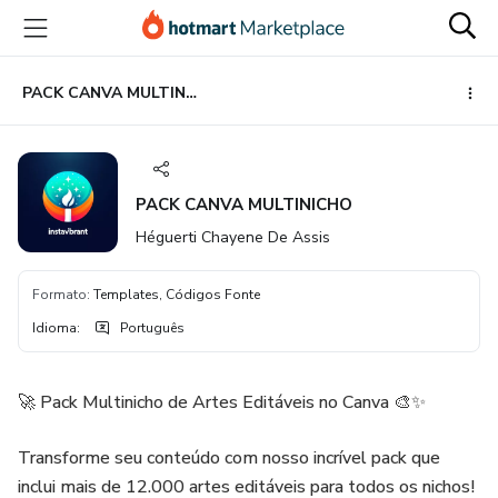
Ir
Ir
Ir
para
para
para
o
o
o
conteúdo
pagamento
rodapé
PACK CANVA MULTINICHO
principal
PACK CANVA MULTINICHO
Héguerti Chayene De Assis
Formato
:
Templates, Códigos Fonte
Idioma
:
Português
🚀 Pack Multinicho de Artes Editáveis no Canva 🎨✨
Transforme seu conteúdo com nosso incrível pack que
inclui mais de 12.000 artes editáveis para todos os nichos!