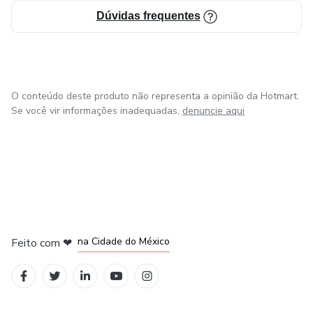
Dúvidas frequentes
O conteúdo deste produto não representa a opinião da Hotmart.
Se você vir informações inadequadas,
denuncie aqui
em Bogotá
em Amsterdam
em Madrid
na Cidade do México
Feito com
❤
em Belo Horizonte