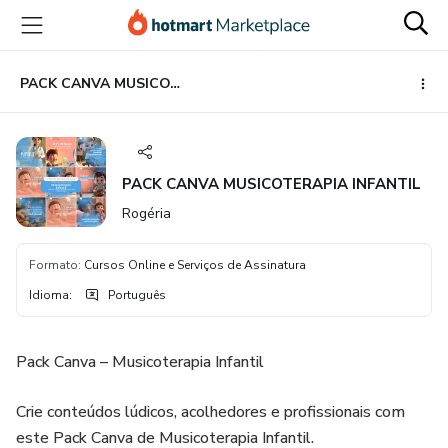
Ir
Ir
Ir
para
para
para
o
o
o
conteúdo
pagamento
rodapé
PACK CANVA MUSICOTERAPIA INFANTIL
principal
PACK CANVA MUSICOTERAPIA INFANTIL
Rogéria
Formato
:
Cursos Online e Serviços de Assinatura
Idioma
:
Português
Pack Canva – Musicoterapia Infantil
Crie conteúdos lúdicos, acolhedores e profissionais com
este Pack Canva de Musicoterapia Infantil.