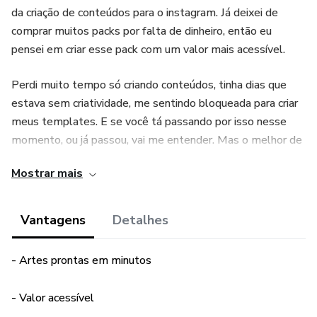
da criação de conteúdos para o instagram. Já deixei de
comprar muitos packs por falta de dinheiro, então eu
pensei em criar esse pack com um valor mais acessível.
Perdi muito tempo só criando conteúdos, tinha dias que
estava sem criatividade, me sentindo bloqueada para criar
meus templates. E se você tá passando por isso nesse
momento, ou já passou, vai me entender. Mas o melhor de
tudo é que sei que esse Pack é perfeito pra você!
Mostrar mais
Por isso criei mais de 50 templates para seu feed de dois
formatos.
Vantagens
Detalhes
E se você não sabe o que postar nos stories, tem também
- Artes prontas em minutos
14 TEMPLATES STORIES pra você interagir com seus
seguidores. O melhor de tudo é que você PODE EDITAR
- Valor acessível
TUDO PELO CANVA NA VERSÃO GRATUITA!