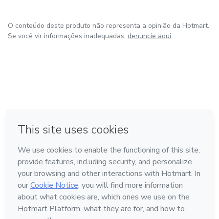
O conteúdo deste produto não representa a opinião da Hotmart.
Se você vir informações inadequadas,
denuncie aqui
em Amsterdam
em Madrid
em Bogotá
Feito com
❤
em Belo Horizonte
na Cidade do México
Conheça a Hotmart
Idioma