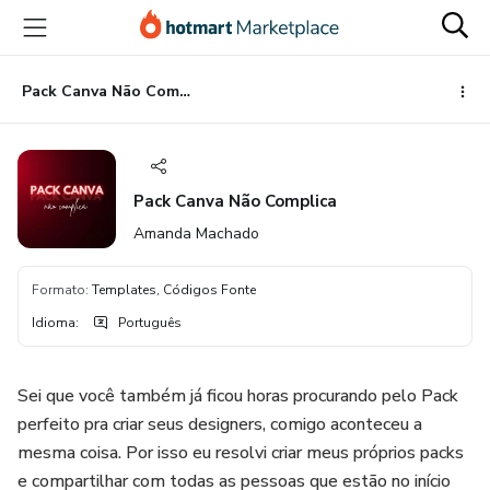
Ir
Ir
Ir
para
para
para
o
o
o
conteúdo
pagamento
rodapé
Pack Canva Não Complica
principal
Pack Canva Não Complica
Amanda Machado
Formato
:
Templates, Códigos Fonte
Idioma
:
Português
Sei que você também já ficou horas procurando pelo Pack
perfeito pra criar seus designers, comigo aconteceu a
mesma coisa. Por isso eu resolvi criar meus próprios packs
e compartilhar com todas as pessoas que estão no início