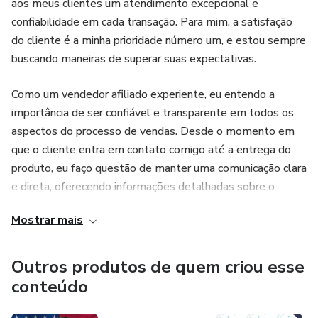
aos meus clientes um atendimento excepcional e
confiabilidade em cada transação. Para mim, a satisfação
do cliente é a minha prioridade número um, e estou sempre
buscando maneiras de superar suas expectativas.
Como um vendedor afiliado experiente, eu entendo a
importância de ser confiável e transparente em todos os
aspectos do processo de vendas. Desde o momento em
que o cliente entra em contato comigo até a entrega do
produto, eu faço questão de manter uma comunicação clara
e direta, oferecendo informações detalhadas sobre o
produto e o processo de compra.
Mostrar mais
Para mim, é essencial criar um relacionamento de confiança
com os meus clientes, e isso significa não apenas oferecer
Outros produtos de quem criou esse
um produto de qualidade, mas também ser um recurso
conteúdo
confiável para qualquer dúvida ou problema que possam
surgir. Se um cliente tem uma dúvida, eu faço questão de