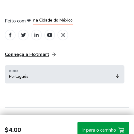
em Bogotá
em Amsterdam
em Madrid
na Cidade do México
Feito com
❤
em Belo Horizonte
Conheça a Hotmart
Idioma
Português
Central de ajuda
Termos
Privacidade
Cookies
$4.00
Ir para o carrinho