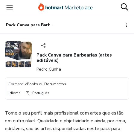
Ir
Ir
Ir
para
para
para
o
o
o
conteúdo
pagamento
rodapé
Pack Canva para Barbearias (artes editáveis)
principal
Pack Canva para Barbearias (artes
editáveis)
Pedro Cunha
Formato
:
eBooks ou Documentos
Idioma
:
Português
Torne o seu perfil mais profissional com artes que estão
em outro nível. Qualidade e objetividade e ainda, por cima,
editáveis, são as artes disponibilizadas neste pack para