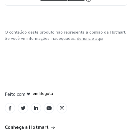
O conteúdo deste produto não representa a opinião da Hotmart.
Se você vir informações inadequadas,
denuncie aqui
em Amsterdam
em Madrid
em Bogotá
Feito com
❤
em Belo Horizonte
na Cidade do México
Conheça a Hotmart