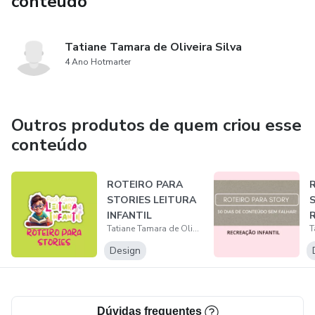
conteúdo
tirar suas dúvidas e receber ajuda sempre que precisar.
Tatiane Tamara de Oliveira Silva
4 Ano Hotmarter
Outros produtos de quem criou esse
conteúdo
ROTEIRO PARA
STORIES LEITURA
INFANTIL
Tatiane Tamara de Oliveira Silva
I
Design
Dúvidas frequentes