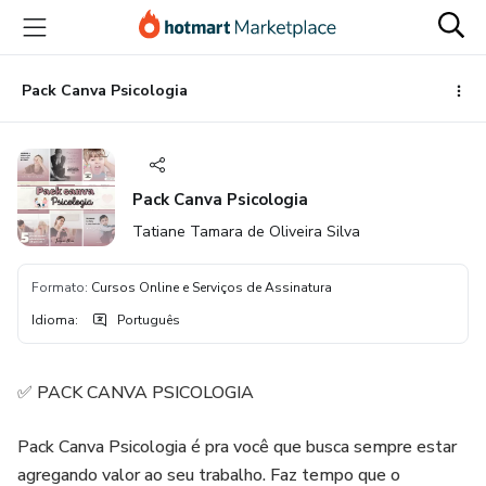
Ir
Ir
Ir
para
para
para
o
o
o
conteúdo
pagamento
rodapé
Pack Canva Psicologia
principal
Pack Canva Psicologia
Tatiane Tamara de Oliveira Silva
Formato
:
Cursos Online e Serviços de Assinatura
Idioma
:
Português
✅ PACK CANVA PSICOLOGIA
Pack Canva Psicologia é pra você que busca sempre estar
agregando valor ao seu trabalho. Faz tempo que o