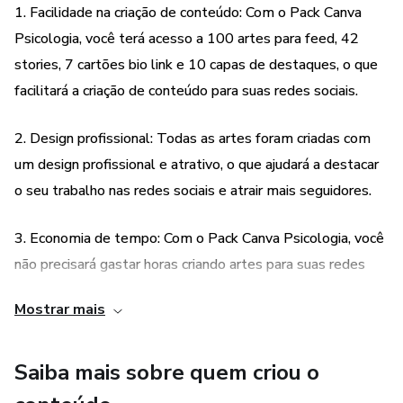
1. Facilidade na criação de conteúdo: Com o Pack Canva
Psicologia, você terá acesso a 100 artes para feed, 42
stories, 7 cartões bio link e 10 capas de destaques, o que
facilitará a criação de conteúdo para suas redes sociais.
2. Design profissional: Todas as artes foram criadas com
um design profissional e atrativo, o que ajudará a destacar
o seu trabalho nas redes sociais e atrair mais seguidores.
3. Economia de tempo: Com o Pack Canva Psicologia, você
não precisará gastar horas criando artes para suas redes
sociais. Todas as artes já estão prontas e você só precisará
Mostrar mais
personalizá-las com suas informações.
4. Suporte: Além de todas as vantagens acima, você
Saiba mais sobre quem criou o
também terá acesso ao suporte, o que significa que poderá