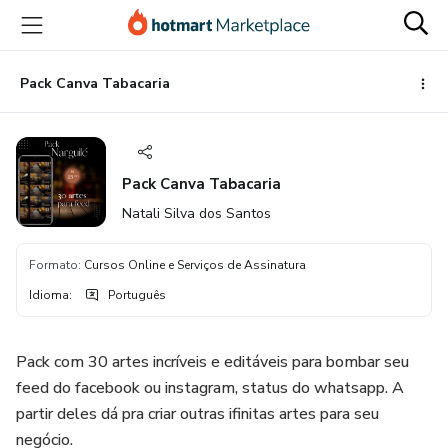
Ir
Ir
Ir
para
para
para
o
o
o
conteúdo
pagamento
rodapé
Pack Canva Tabacaria
principal
Pack Canva Tabacaria
Natali Silva dos Santos
Formato
:
Cursos Online e Serviços de Assinatura
Idioma
:
Português
Pack com 30 artes incríveis e editáveis para bombar seu
feed do facebook ou instagram, status do whatsapp. A
partir deles dá pra criar outras ifinitas artes para seu
negócio.