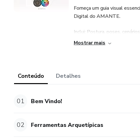
Forneça um guia visual essenc
Digital do AMANTE.
Inclui: Postura, poses, cenário
referência visual.
Mostrar mais
BÔNUS: Pinterest do Arquéti
constantemente. São centenas
para facilitar o processo.
Conteúdo
Detalhes
Benefícios:
01
Bem Vindo!
Facilite o trabalho de fotógra
arquétipo ajudam os fotógrafos
imagens poderosas e alinhadas
02
Ferramentas Arquetípicas
Apoie o design de interiores: