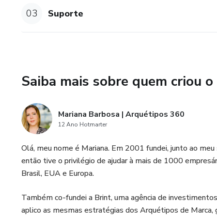
interiores na escolha de pale
03
Suporte
personalidade da marca, resu
Aprimore o trabalho de visagis
maquiagem e penteados que s
visagistas criem looks que c
Saiba mais sobre quem criou o
Guie consultores de imagem: 
seus clientes a entender como
Mariana Barbosa | Arquétipos 360
criando uma identidade visual
12 Ano Hotmarter
Mantenha a consistência visu
Olá, meu nome é Mariana. Em 2001 fundei, junto ao meu s
você garante que todos os pro
então tive o privilégio de ajudar à mais de 1000 empresá
as diretrizes visuais correta
Brasil, EUA e Europa.
Enriqueça a criatividade da s
Também co-fundei a Brint, uma agência de investimentos i
Arquetípico Digital!
aplico as mesmas estratégias dos Arquétipos de Marca, g