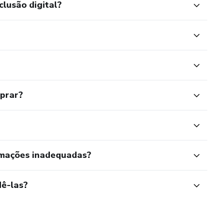
clusão digital?
mprar?
rmações inadequadas?
ê-las?