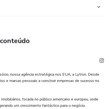
tas de cores, texturas e estilos que correspondam à
ltando em espaços coesos e visualmente atraentes.
tas: O catálogo fornece refrências sobre estilos de roupas,
e alinham com os arquétipos de marca, permitindo que
omuniquem a mensagem certa.
 conteúdo
Consultores de imagem podem usar o catálogo para ajudar
 se posicionar de acordo com o arquétipo de sua marca,
 pessoal consistente.
al em todas as representações de marca: Com o catálogo,
ócio, nossa agência estratégica nos EUA, a Lytron. Desde
fissionais envolvidos na representação da sua marca sigam
rios e marcas pessoais a construir empresas de sucesso no
s, mantendo uma aparência consistente e impactante.
ua equipe e a consistência da sua marca com o Pack Catálogo
mobiliários, focada no público americano e europeu, onde
erando um crescimento fantástico para o negócio.