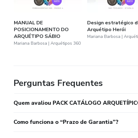
não apenas vender o produto ou serviço, mas a experiência
Espero que meu material lhe ajude a crescer e junto a mi
MANUAL DE
Design estratégico 
POSICIONAMENTO DO
Arquétipo Herói
conhecimento prático em criar uma equipe forte, uma me
ARQUÉTIPO SÁBIO
Mariana Barbosa | Arquét
personalidade marcante.
Mariana Barbosa | Arquétipos 360
Perguntas Frequentes
Quem avaliou PACK CATÁLOGO ARQUETÍPIC
Como funciona o “Prazo de Garantia”?