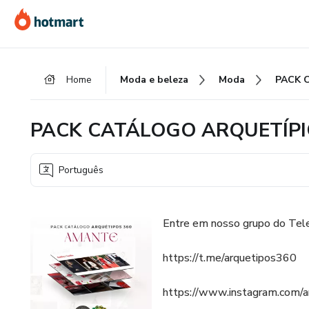
Ir
Ir
Ir
para
para
para
o
o
o
conteúdo
pagamento
rodapé
Home
Moda e beleza
Moda
principal
PACK CATÁLOGO ARQUETÍPI
Português
Entre em nosso grupo do Tele
https://t.me/arquetipos360
https://www.instagram.com/a