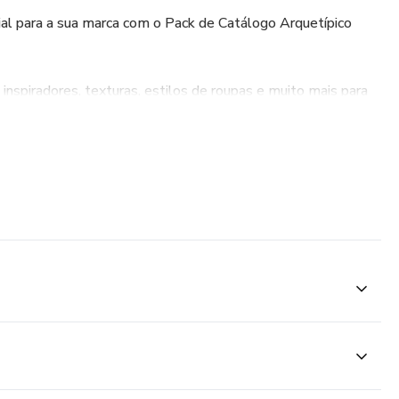
ial para a sua marca com o Pack de Catálogo Arquetípico
s inspiradores, texturas, estilos de roupas e muito mais para
po Amante com novos pins sendo adicionados
 de pins categorizados em cerca de 20 folders diferentes
fos: Os cenários inspiradores e poses específicas para cada
 a capturar a essência da marca de forma eficaz, criando
 com a identidade visual.
 Os elementos visuais no catálogo auxiliam designers de