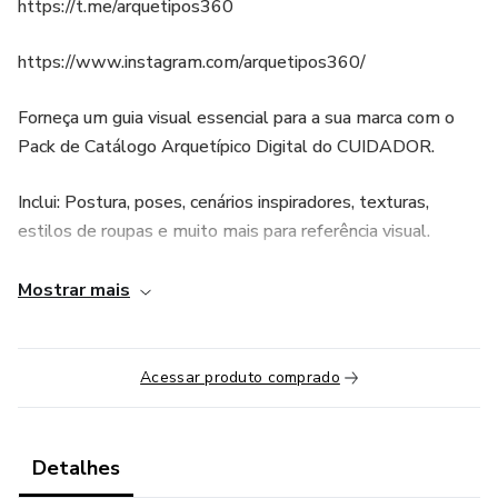
https://t.me/arquetipos360
https://www.instagram.com/arquetipos360/
Forneça um guia visual essencial para a sua marca com o
Pack de Catálogo Arquetípico Digital do CUIDADOR.
Inclui: Postura, poses, cenários inspiradores, texturas,
estilos de roupas e muito mais para referência visual.
BÔNUS: Pinterest do Arquétipo Cuidador com novos pins
Mostrar mais
sendo adicionados constantemente. São centenas de pins
categorizados em cerca de 20 folders diferentes para
facilitar o processo.
Acessar produto comprado
Benefícios:
Detalhes
Facilite o trabalho de fotógrafos: Os cenários inspiradores