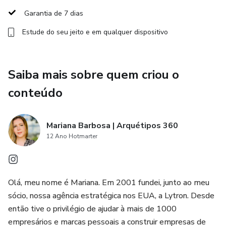
e poses específicas para cada arquétipo ajudam os
Garantia de 7 dias
fotógrafos a capturar a essência da marca de forma eficaz,
Estude do seu jeito e em qualquer dispositivo
criando imagens poderosas e alinhadas com a identidade
visual.
Apoie o design de interiores: Os elementos visuais no
Saiba mais sobre quem criou o
catálogo auxiliam designers de interiores na escolha de
conteúdo
paletas de cores, texturas e estilos que correspondam à
personalidade da marca, resultando em espaços coesos e
visualmente atraentes.
Mariana Barbosa | Arquétipos 360
12 Ano Hotmarter
Aprimore o trabalho de visagistas: O catálogo fornece
refrências sobre estilos de roupas, maquiagem e
penteados que se alinham com os arquétipos de marca,
Olá, meu nome é Mariana. Em 2001 fundei, junto ao meu
permitindo que visagistas criem looks que comuniquem a
sócio, nossa agência estratégica nos EUA, a Lytron. Desde
mensagem certa.
então tive o privilégio de ajudar à mais de 1000
empresários e marcas pessoais a construir empresas de