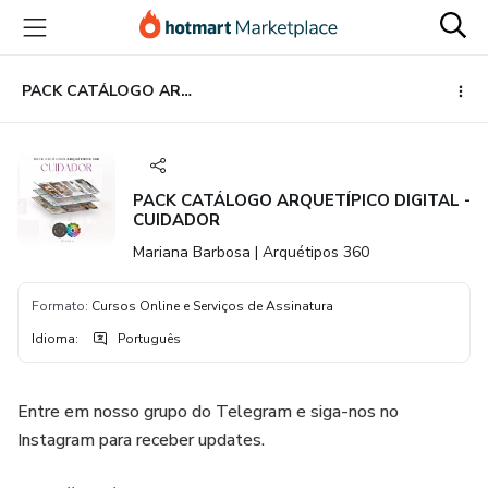
Ir
Ir
Ir
para
para
para
o
o
o
conteúdo
pagamento
rodapé
PACK CATÁLOGO ARQUETÍPICO DIGITAL - CUIDADOR
principal
PACK CATÁLOGO ARQUETÍPICO DIGITAL -
CUIDADOR
Mariana Barbosa | Arquétipos 360
Formato
:
Cursos Online e Serviços de Assinatura
Idioma
:
Português
Entre em nosso grupo do Telegram e siga-nos no
Instagram para receber updates.