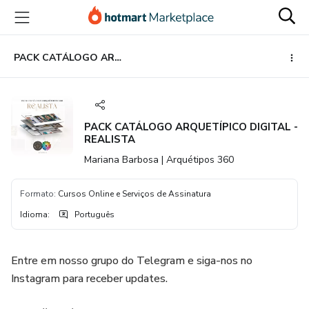
Ir
Ir
Ir
para
para
para
o
o
o
conteúdo
pagamento
rodapé
PACK CATÁLOGO ARQUETÍPICO DIGITAL - REALISTA
principal
PACK CATÁLOGO ARQUETÍPICO DIGITAL -
REALISTA
Mariana Barbosa | Arquétipos 360
Formato
:
Cursos Online e Serviços de Assinatura
Idioma
:
Português
Entre em nosso grupo do Telegram e siga-nos no
Instagram para receber updates.