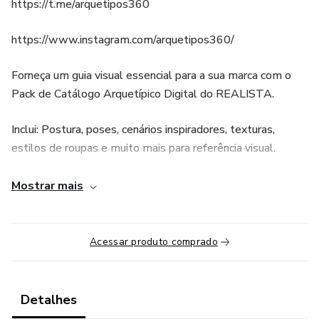
https://t.me/arquetipos360
https://www.instagram.com/arquetipos360/
Forneça um guia visual essencial para a sua marca com o
Pack de Catálogo Arquetípico Digital do REALISTA.
Inclui: Postura, poses, cenários inspiradores, texturas,
estilos de roupas e muito mais para referência visual.
BÔNUS: Pinterest do Arquétipo Realista com novos pins
Mostrar mais
sendo adicionados constantemente. São centenas de pins
categorizados em cerca de 20 folders diferentes para
facilitar o processo.
Acessar produto comprado
Benefícios:
Detalhes
Facilite o trabalho de fotógrafos: Os cenários inspiradores