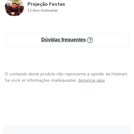
Projeção Festas
12 Ano Hotmarter
Dúvidas frequentes
O conteúdo deste produto não representa a opinião da Hotmart.
Se você vir informações inadequadas,
denuncie aqui
em Bogotá
em Amsterdam
em Madrid