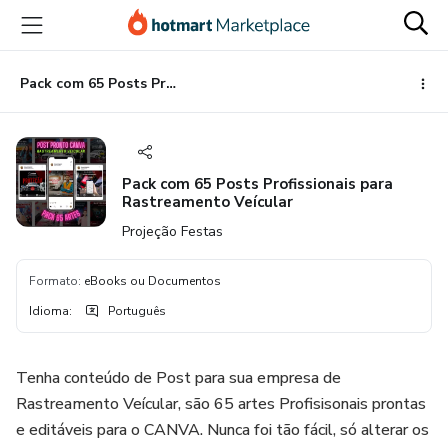
Ir
Ir
Ir
para
para
para
o
o
o
conteúdo
pagamento
rodapé
Pack com 65 Posts Profissionais para Rastreamento Veícular
principal
Pack com 65 Posts Profissionais para
Rastreamento Veícular
Projeção Festas
Formato
:
eBooks ou Documentos
Idioma
:
Português
Tenha conteúdo de Post para sua empresa de
Rastreamento Veícular, são 65 artes Profisisonais prontas
e editáveis para o CANVA. Nunca foi tão fácil, só alterar os