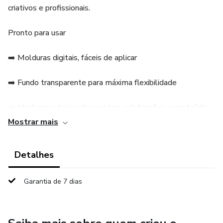
criativos e profissionais.
Pronto para usar
➡️ Molduras digitais, fáceis de aplicar
➡️ Fundo transparente para máxima flexibilidade
➡️ Ideal para stories de eventos, celebrações e conteúdo
diário
Mostrar mais
Garanta seu pack agora e dê um toque único aos seus
Detalhes
stories!
Garantia de 7 dias