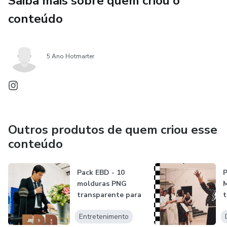
Saiba mais sobre quem criou o
conteúdo
5 Ano Hotmarter
Outros produtos de quem criou esse
conteúdo
Pack EBD - 10
P
molduras PNG
M
transparente para
t
stories
Entretenimento