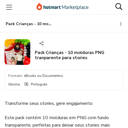
Ir
Ir
Ir
para
para
para
o
o
o
conteúdo
pagamento
rodapé
Pack Crianças - 10 molduras PNG tranparente para stories
principal
Pack Crianças - 10 molduras PNG
tranparente para stories
Formato
:
eBooks ou Documentos
Idioma
:
Português
Transforme seus stories, gere engajamento
Este pack contém 10 molduras em PNG com fundo
transparente, perfeitas para deixar seus stories mais