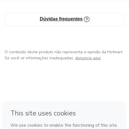
Dúvidas frequentes
O conteúdo deste produto não representa a opinião da Hotmart.
Se você vir informações inadequadas,
denuncie aqui
em Bogotá
em Amsterdam
em Madrid
na Cidade do México
Feito com
❤
em Belo Horizonte