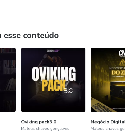
u esse conteúdo
Oviking pack3.0
Negócio Digital d
Mateus chaves gonçalves
Mateus chaves gonça