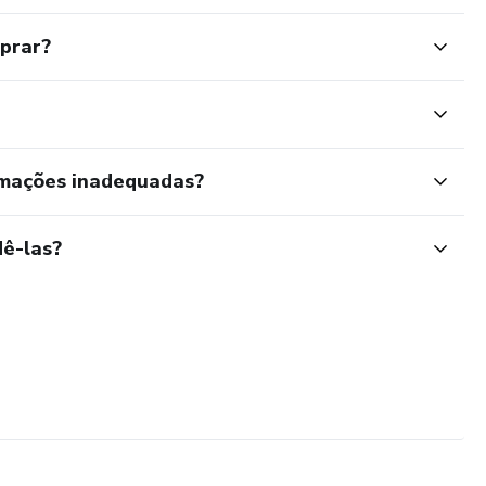
mprar?
rmações inadequadas?
ê-las?