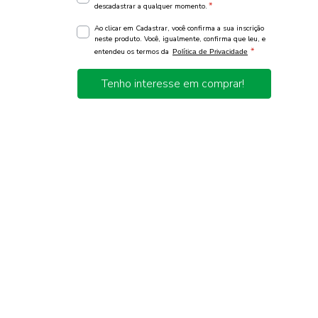
*
descadastrar a qualquer momento.
Ao clicar em Cadastrar, você confirma a sua inscrição
neste produto. Você, igualmente, confirma que leu, e
*
entendeu os termos da
Política de Privacidade
Tenho interesse em comprar!