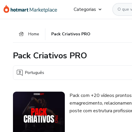
Ir
Ir
Ir
Categorias
para
para
para
o
o
o
conteúdo
pagamento
rodapé
Home
Pack Criativos PRO
principal
Pack Criativos PRO
Português
Pack com +20 vídeos prontos 
emagrecimento, relacionamento
poste com estrutura profissio