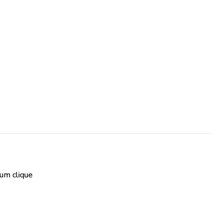
d
 as pessoas e/ou objetos da sua foto
 um clique