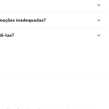
rmações inadequadas?
ê-las?