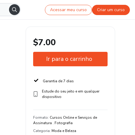
Acessar meu curso
Criar um curso
$7.00
Ir para o carrinho
Garantia de 7 dias
Estude do seu jeito e em qualquer
dispositivo
Formato
:
Cursos Online e Serviços de
Assinatura . Fotografia
Categoria
:
Moda e Beleza