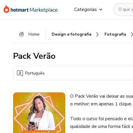
Ir
Ir
Ir
Categorias
para
para
para
o
o
o
conteúdo
pagamento
rodapé
Home
Design e fotografia
Fotografia
principal
Pack Verão
Português
O Pack Verão vai deixar as suas
o melhor: em apenas 1 clique.
Todo o curso foi pensado e el
qualidade de uma forma fácil 