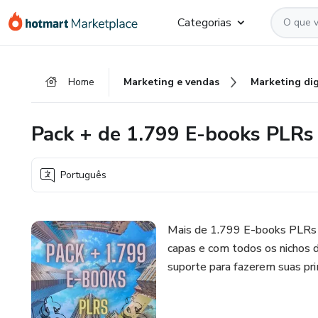
Ir
Ir
Ir
Categorias
para
para
para
o
o
o
conteúdo
pagamento
rodapé
Home
Marketing e vendas
Marketing dig
principal
Pack + de 1.799 E-books PLR
Português
Mais de 1.799 E-books PLRs p
capas e com todos os nichos d
suporte para fazerem suas pri