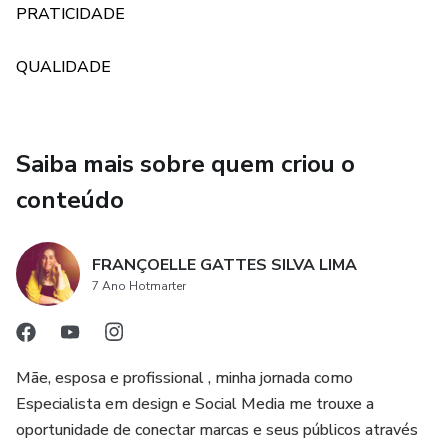
impressionar clientes, colegas e admiradores. ✨🖼️
PRATICIDADE
✨🛍️ Descubra o potencial infinito da terceira dimensão!
QUALIDADE
Aproveite nossa oferta especial e adquira agora mesmo o
Pack de Ilustrações 3D para Designers. Dê vida às suas
ideias e crie um legado de criações extraordinárias! 🚀🌈
Saiba mais sobre quem criou o
💥🎁 Prepare-se para reinventar o mundo do design com
conteúdo
ilustrações que saltam da tela! Liberte-se das limitações
e leve suas criações a novas alturas com o Pack de
Ilustrações 3D. 🚀🎨
FRANÇOELLE GATTES SILVA LIMA
7 Ano Hotmarter
👉🎨 Entre em contato e garanta o Pack de Ilustrações 3D
para revolucionar sua abordagem de design! 📩🚀
Mãe, esposa e profissional , minha jornada como
Especialista em design e Social Media me trouxe a
oportunidade de conectar marcas e seus públicos através