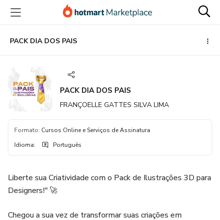
Ir
Ir
Ir
para
para
para
o
o
o
conteúdo
pagamento
rodapé
PACK DIA DOS PAIS
principal
PACK DIA DOS PAIS
FRANÇOELLE GATTES SILVA LIMA
Formato
:
Cursos Online e Serviços de Assinatura
Idioma
:
Português
Liberte sua Criatividade com o Pack de Ilustrações 3D para
Designers!" 🚀
Chegou a sua vez de transformar suas criações em