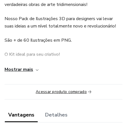
verdadeiras obras de arte tridimensionais!
Nosso Pack de Ilustrações 3D para designers vai levar
suas ideias a um nível totalmente novo e revolucionário!
São + de 60 Ilustrações em PNG.
O Kit ideal para seu criativo!
Explore cenários surreais, detalhes incríveis com nosso
Mostrar mais
pack, você terá acesso a uma coleção exclusiva que vai
ampliar suas possibilidades criativas e te fazer destacar
em cada projeto. ✨🎨
Acessar produto comprado
Aumente a profundidade e a intensidade das suas criações,
trazendo vida e dinamismo a cada imagem. 💥💼 Não perca
Vantagens
Detalhes
a chance de adicionar um toque 3D único ao seu portfólio e