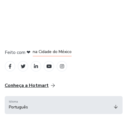
em Bogotá
em Amsterdam
em Madrid
na Cidade do México
Feito com
❤
em Belo Horizonte
Conheça a Hotmart
Idioma
Português