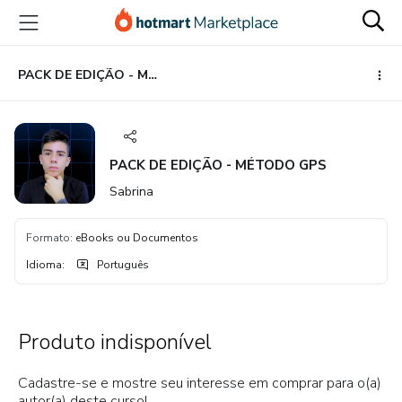
Ir
Ir
Ir
para
para
para
o
o
o
conteúdo
pagamento
rodapé
PACK DE EDIÇÃO - MÉTODO GPS
principal
PACK DE EDIÇÃO - MÉTODO GPS
Sabrina
Formato
:
eBooks ou Documentos
Idioma
:
Português
Produto indisponível
Cadastre-se e mostre seu interesse em comprar para o(a)
autor(a) deste curso!