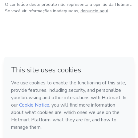
O conteúdo deste produto não representa a opinião da Hotmart.
Se você vir informações inadequadas,
denuncie aqui
em Amsterdam
em Madrid
em Bogotá
Feito com
❤
em Belo Horizonte
na Cidade do México
Conheça a Hotmart
Idioma
Português