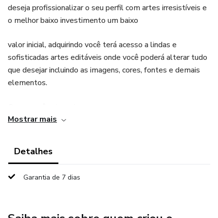
deseja profissionalizar o seu perfil com artes irresistíveis e
o melhor baixo investimento um baixo
valor inicial, adquirindo você terá acesso a lindas e
sofisticadas artes editáveis onde você poderá alterar tudo
que desejar incluindo as imagens, cores, fontes e demais
elementos.
O que você vai receber:
Mostrar mais
☑️30 artes de Feed 100% editáveis no Canva
Detalhes
Bônus:
Garantia de 7 dias
🎁Templates Stories
🎁Ebook com 50 frases Virais