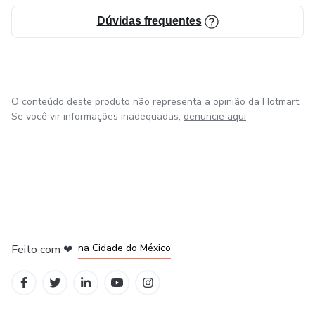
Dúvidas frequentes
O conteúdo deste produto não representa a opinião da Hotmart.
Se você vir informações inadequadas,
denuncie aqui
em Bogotá
em Amsterdam
em Madrid
na Cidade do México
Feito com
❤
em Belo Horizonte