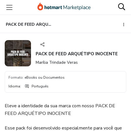
Ir
Ir
Ir
para
para
para
o
o
o
conteúdo
pagamento
rodapé
PACK DE FEED ARQUÉTIPO INOCENTE
principal
PACK DE FEED ARQUÉTIPO INOCENTE
Marília Trindade Veras
Formato
:
eBooks ou Documentos
Idioma
:
Português
Eleve a identidade da sua marca com nosso PACK DE
FEED ARQUÉTIPO INOCENTE
Esse pack foi desenvolvido especialmente para você que