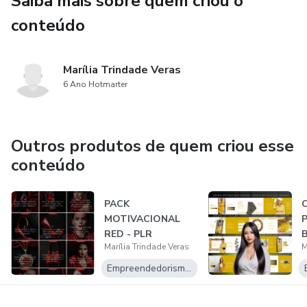
Saiba mais sobre quem criou o
🎁PACK DE ADESIVOS
conteúdo
🎁PLANNER
Marília Trindade Veras
6 Ano Hotmarter
Outros produtos de quem criou esse
conteúdo
PACK
C
MOTIVACIONAL
RED - PLR
B
Marília Trindade Veras
M
Empreendedorismo Digital