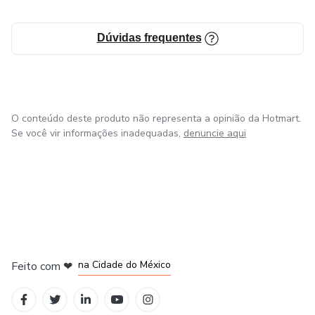
Dúvidas frequentes
O conteúdo deste produto não representa a opinião da Hotmart.
Se você vir informações inadequadas,
denuncie aqui
em Bogotá
em Amsterdam
em Madrid
na Cidade do México
Feito com
❤
em Belo Horizonte