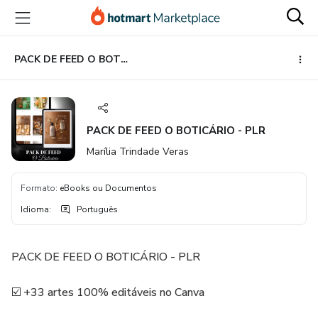
Ir
Ir
Ir
para
para
para
o
o
o
conteúdo
pagamento
rodapé
PACK DE FEED O BOTICÁRIO - PLR
principal
PACK DE FEED O BOTICÁRIO - PLR
Marília Trindade Veras
Formato
:
eBooks ou Documentos
Idioma
:
Português
PACK DE FEED O BOTICÁRIO - PLR
☑️ +33 artes 100% editáveis no Canva