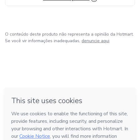
O conteúdo deste produto não representa a opinião da Hotmart.
Se você vir informações inadequadas,
denuncie aqui
em Bogotá
em Amsterdam
em Madrid
na Cidade do México
Feito com
❤
em Belo Horizonte
Conheça a Hotmart