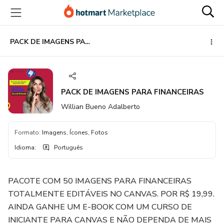
Ir
Ir
Ir
para
para
para
o
o
o
conteúdo
pagamento
rodapé
PACK DE IMAGENS PARA FINANCEIRAS
principal
PACK DE IMAGENS PARA FINANCEIRAS
Willian Bueno Adalberto
Formato
:
Imagens, Ícones, Fotos
Idioma
:
Português
PACOTE COM 50 IMAGENS PARA FINANCEIRAS
TOTALMENTE EDITÁVEIS NO CANVAS. POR R$ 19,99.
AINDA GANHE UM E-BOOK COM UM CURSO DE
INICIANTE PARA CANVAS E NÃO DEPENDA DE MAIS