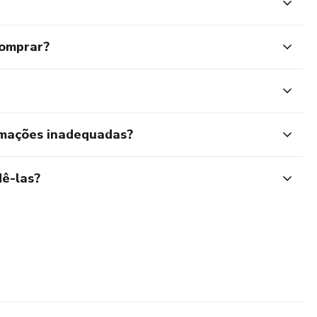
comprar?
rmações inadequadas?
ê-las?