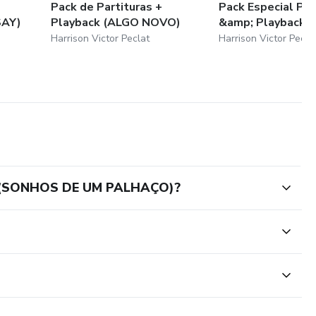
Pack de Partituras +
Pack Especial Par
SAY)
Playback (ALGO NOVO)
&amp; Playback's
Harrison Victor Peclat
Harrison Victor Pecla
ck (SONHOS DE UM PALHAÇO)?