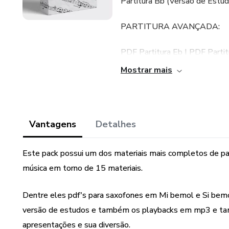
Partitura Bb (Versão de Estud
PARTITURA AVANÇADA:
PDF Partitura Eb | PDF Partit
Partitura Bb (Versão de Estud
Mostrar mais
PLAYBACK'S:
MP3 Playback Exclusivo| Vídeo
Vantagens
Detalhes
Simplificada (c/ playback) | V
Avançada (c/ playback)
Este pack possui um dos materiais mais completos de pa
música em torno de 15 materiais.
Tamanho do arquivo: 184.3 
Tipo de arquivo: .RAR
Dentre eles pdf's para saxofones em Mi bemol e Si bemo
versão de estudos e também os playbacks em mp3 e ta
apresentações e sua diversão.