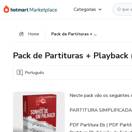
Ir
Ir
Ir
Categorias
para
para
para
o
o
o
conteúdo
pagamento
rodapé
Home
Pack de Partituras + Playback (SONHOS DE UM PALHAÇO)
principal
Pack de Partituras + Playb
Português
Neste pack vão os seguinte
PARTITURA SIMPLIFICADA
PDF Partitura Eb | PDF Partit