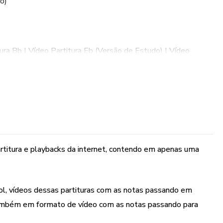
o)
ura Bb | Vídeo Partitura Eb (Versão de Estudo) | Vídeo
o)
 Partitura Eb Simplificada (c/ playback) | Vídeo Partitura Bb
ídeo Partitura Eb Avançada (c/ playback) | Vídeo Partitura Bb
rtitura e playbacks da internet, contendo em apenas uma
MB
l, vídeos dessas partituras com as notas passando em
mbém em formato de vídeo com as notas passando para