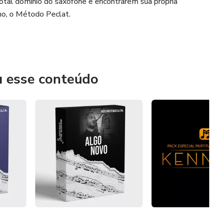
total domínio do saxofone e encontrarem sua própria
no, o Método Peclat.
u esse conteúdo