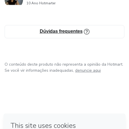
10 Ano Hotmarter
Dúvidas frequentes
O conteúdo deste produto não representa a opinião da Hotmart.
Se você vir informações inadequadas,
denuncie aqui
em Bogotá
em Amsterdam
em Madrid
na Cidade do México
Feito com
❤