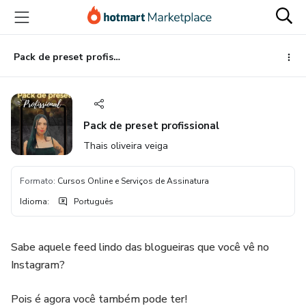
Ir
Ir
Ir
para
para
para
o
o
o
conteúdo
pagamento
rodapé
Pack de preset profissional
principal
Pack de preset profissional
Thais oliveira veiga
Formato
:
Cursos Online e Serviços de Assinatura
Idioma
:
Português
Sabe aquele feed lindo das blogueiras que você vê no
Instagram?
Pois é agora você também pode ter!