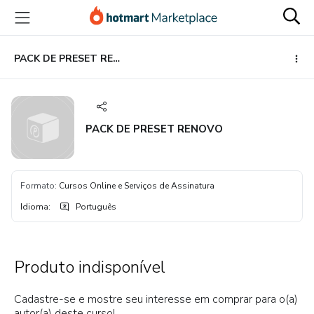
Ir
Ir
Ir
para
para
para
o
o
o
conteúdo
pagamento
rodapé
PACK DE PRESET RENOVO
principal
PACK DE PRESET RENOVO
Formato
:
Cursos Online e Serviços de Assinatura
Idioma
:
Português
Produto indisponível
Cadastre-se e mostre seu interesse em comprar para o(a)
autor(a) deste curso!