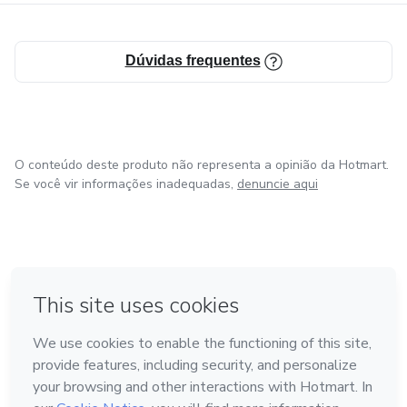
Dúvidas frequentes
O conteúdo deste produto não representa a opinião da Hotmart.
Se você vir informações inadequadas,
denuncie aqui
em Bogotá
em Amsterdam
em Madrid
na Cidade do México
Feito com
❤
em Belo Horizonte