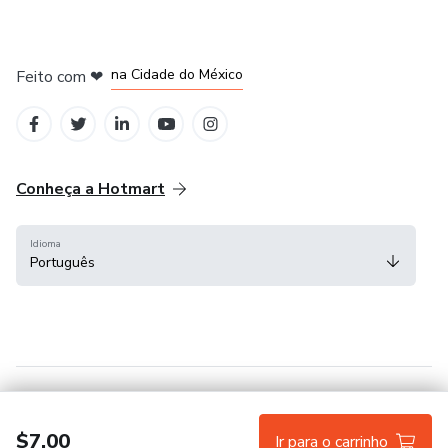
em Bogotá
em Amsterdam
em Madrid
na Cidade do México
Feito com
❤
em Belo Horizonte
Conheça a Hotmart
Idioma
Português
Central de ajuda
Termos
Privacidade
Cookies
$7.00
Ir para o carrinho