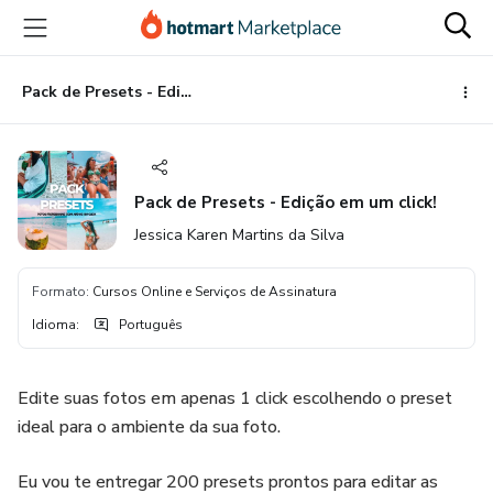
Ir
Ir
Ir
para
para
para
o
o
o
conteúdo
pagamento
rodapé
Pack de Presets - Edição em um click!
principal
Pack de Presets - Edição em um click!
Jessica Karen Martins da Silva
Formato
:
Cursos Online e Serviços de Assinatura
Idioma
:
Português
Edite suas fotos em apenas 1 click escolhendo o preset
ideal para o ambiente da sua foto.
Eu vou te entregar 200 presets prontos para editar as