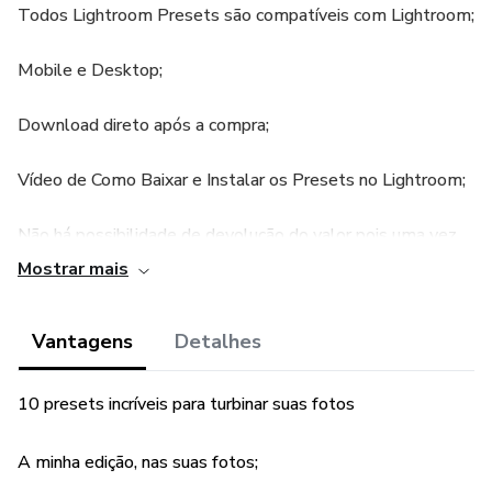
Todos Lightroom Presets são compatíveis com Lightroom;
Mobile e Desktop;
Download direto após a compra;
Vídeo de Como Baixar e Instalar os Presets no Lightroom;
Não há possibilidade de devolução do valor pois uma vez
baixado o consumidor já está com o produto;
Mostrar mais
Vantagens
Detalhes
10 presets incríveis para turbinar suas fotos
A minha edição, nas suas fotos;