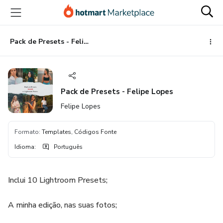
Ir
Ir
Ir
para
para
para
o
o
o
conteúdo
pagamento
rodapé
Pack de Presets - Felipe Lopes
principal
Pack de Presets - Felipe Lopes
Felipe Lopes
Formato
:
Templates, Códigos Fonte
Idioma
:
Português
Inclui 10 Lightroom Presets;
A minha edição, nas suas fotos;