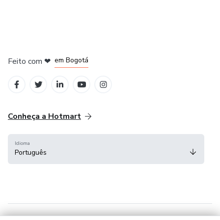
em Amsterdam
em Madrid
em Bogotá
Feito com
❤
em Belo Horizonte
na Cidade do México
Conheça a Hotmart
Idioma
Português