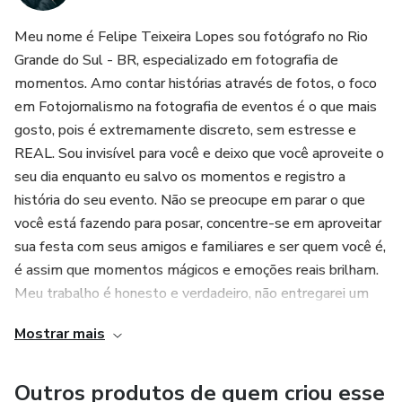
Meu nome é Felipe Teixeira Lopes sou fotógrafo no Rio
Grande do Sul - BR, especializado em fotografia de
momentos. Amo contar histórias através de fotos, o foco
em Fotojornalismo na fotografia de eventos é o que mais
gosto, pois é extremamente discreto, sem estresse e
REAL. Sou invisível para você e deixo que você aproveite o
seu dia enquanto eu salvo os momentos e registro a
história do seu evento. Não se preocupe em parar o que
você está fazendo para posar, concentre-se em aproveitar
sua festa com seus amigos e familiares e ser quem você é,
é assim que momentos mágicos e emoções reais brilham.
Meu trabalho é honesto e verdadeiro, não entregarei um
monte de fotos que você não apreciará. Certamente, você
Mostrar mais
terá uma história real para reviver o dia do seu evento e se
tornar uma herança de família.
Outros produtos de quem criou esse