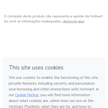
O conteúdo deste produto não representa a opinião da Hotmart.
Se você vir informações inadequadas,
denuncie aqui
em Amsterdam
em Madrid
em Bogotá
Feito com
❤
em Belo Horizonte
na Cidade do México
Conheça a Hotmart
Idioma