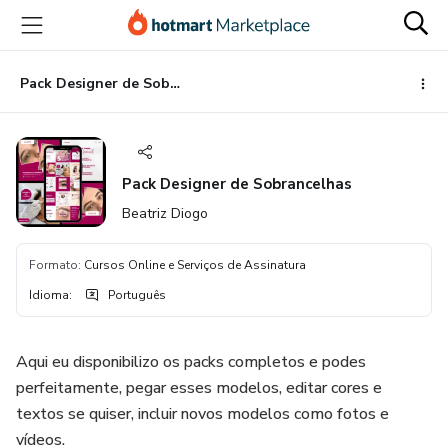
Ir
Ir
Ir
para
para
para
o
o
o
conteúdo
pagamento
rodapé
Pack Designer de Sobrancelhas
principal
Pack Designer de Sobrancelhas
Beatriz Diogo
Formato
:
Cursos Online e Serviços de Assinatura
Idioma
:
Português
Aqui eu disponibilizo os packs completos e podes
perfeitamente, pegar esses modelos, editar cores e
textos se quiser, incluir novos modelos como fotos e
vídeos.