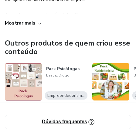
Acreditas que o digital é o futuro?
Mostrar mais
Então te convido a despertar a empreendedora que há em
ti e construir o teu trabalho viciante aqui no digital.
Outros produtos de quem criou esse
conteúdo
Lembra-te sempre:
Nós criamos a nossa própria realidade.
Pack Psicólogas
P
Beatriz Diogo
B
Empreendedorismo Digital
Dúvidas frequentes