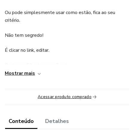
Ou pode simplesmente usar como estão, fica ao seu
critério.
Não tem segredo!
É clicar no link, editar.
Pack com 50 artes para Feed
Mostrar mais
BÓNUS: 100 artes Lashes Designer Feed
BÓNUS: Grupo de Suporte no Telegram
Acessar produto comprado
Conteúdo
Detalhes