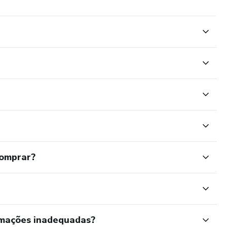
comprar?
rmações inadequadas?