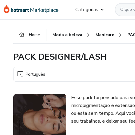
Ir
Ir
Ir
Categorias
para
para
para
o
o
o
conteúdo
pagamento
rodapé
Home
Moda e beleza
Manicure
PA
principal
PACK DESIGNER/LASH
Português
Esse pack foi pensado para vo
micropigmentação e extensão de
ou esta sem tempo. Aqui você j
seu trabalhos, e deixar seu fee