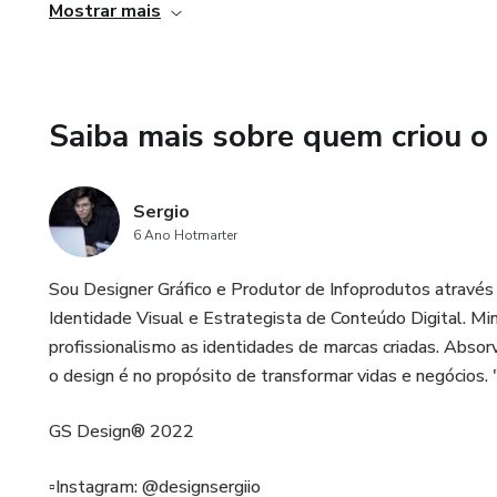
Mostrar mais
- Para finalizar um design, utilizar texturas para estabil
- Ter texturas boas do lado pode te ajudar a testar inúme
Saiba mais sobre quem criou o
Sergio
6 Ano Hotmarter
Sou Designer Gráfico e Produtor de Infoprodutos atravé
Identidade Visual e Estrategista de Conteúdo Digital. Mi
profissionalismo as identidades de marcas criadas. Absor
o design é no propósito de transformar vidas e negócios.
GS Design® 2022
▫️Instagram: @designsergiio