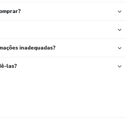
comprar?
rmações inadequadas?
ê-las?