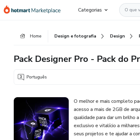
Ir
Ir
Ir
Categorias
para
para
para
o
o
o
conteúdo
pagamento
rodapé
Home
Design e fotografia
Design
principal
Pack Designer Pro - Pack do P
Português
O melhor e mais completo paco
acesso a mais de 2GB de arqu
qualidade para dar um brilho 
exclusivo e vitalício a milhare
seus projetos e te ajudar a co