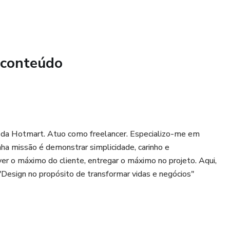
izar o contraste e os elementos é muito importante.
ras possibilidades estéticas do design!
 conteúdo
s da Hotmart. Atuo como freelancer. Especializo-me em
nha missão é demonstrar simplicidade, carinho e
ver o máximo do cliente, entregar o máximo no projeto. Aqui,
 "Design no propósito de transformar vidas e negócios"