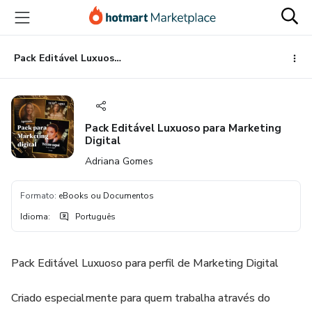
Ir
Ir
Ir
para
para
para
o
o
o
conteúdo
pagamento
rodapé
Pack Editável Luxuoso para Marketing Digital
principal
Pack Editável Luxuoso para Marketing
Digital
Adriana Gomes
Formato
:
eBooks ou Documentos
Idioma
:
Português
Pack Editável Luxuoso para perfil de Marketing Digital
Criado especialmente para quem trabalha através do