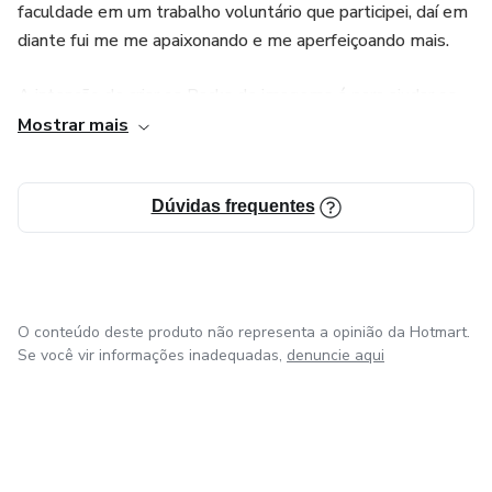
faculdade em um trabalho voluntário que participei, daí em
diante fui me me apaixonando e me aperfeiçoando mais.
A intenção de criar os Packs de imagems é para ajudar os
empreendedores que precisam de ajuda e praticidade no
Mostrar mais
seu dia.
Espero poder ajudar no seu trabalho com esses templates
Dúvidas frequentes
prontos, boas vendas!
O conteúdo deste produto não representa a opinião da Hotmart.
Se você vir informações inadequadas,
denuncie aqui