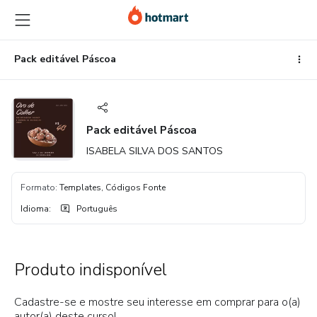
Ir
Ir
Ir
para
para
para
o
o
o
conteúdo
pagamento
rodapé
Pack editável Páscoa
principal
Pack editável Páscoa
ISABELA SILVA DOS SANTOS
Formato
:
Templates, Códigos Fonte
Idioma
:
Português
Produto indisponível
Cadastre-se e mostre seu interesse em comprar para o(a)
autor(a) deste curso!