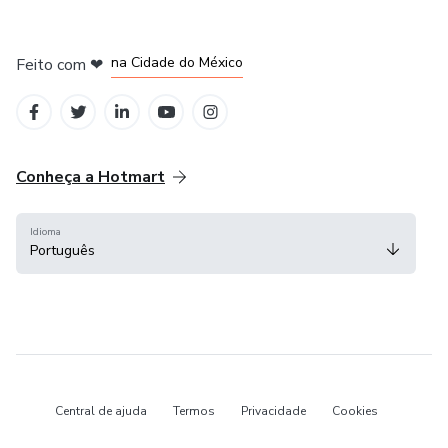
em Bogotá
em Amsterdam
em Madrid
na Cidade do México
Feito com
❤
em Belo Horizonte
Conheça a Hotmart
Idioma
Português
Central de ajuda
Termos
Privacidade
Cookies