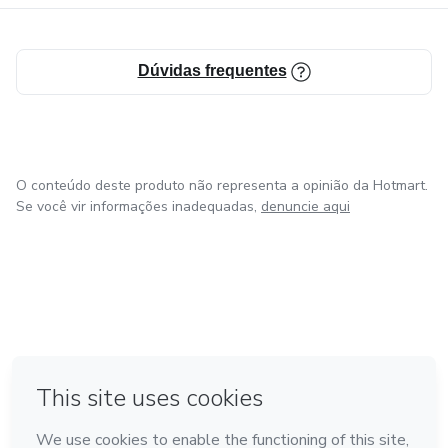
Dúvidas frequentes
O conteúdo deste produto não representa a opinião da Hotmart.
Se você vir informações inadequadas,
denuncie aqui
em Amsterdam
em Madrid
em Bogotá
Feito com
❤
em Belo Horizonte
na Cidade do México