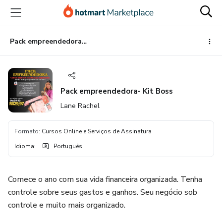
Ir
Ir
Ir
para
para
para
o
o
o
conteúdo
pagamento
rodapé
Pack empreendedora- Kit Boss
principal
Pack empreendedora- Kit Boss
Lane Rachel
Formato
:
Cursos Online e Serviços de Assinatura
Idioma
:
Português
Comece o ano com sua vida financeira organizada. Tenha
controle sobre seus gastos e ganhos. Seu negócio sob
controle e muito mais organizado.