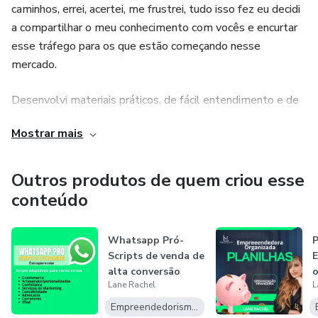
caminhos, errei, acertei, me frustrei, tudo isso fez eu decidi
a compartilhar o meu conhecimento com vocês e encurtar
esse tráfego para os que estão começando nesse
mercado.
Desenvolvi materiais práticos, de fácil entendimento e de
leitura rápida, pois sei como a correria do dia a dia nos
Mostrar mais
atrapalha a dar aquele passo adiante que pode mudar a
nossa visão e a nossa vida.
Outros produtos de quem criou esse
conteúdo
Whatsapp Pró-
P
Scripts de venda de
alta conversão
o
Lane Rachel
L
P
o
Empreendedorismo Digital