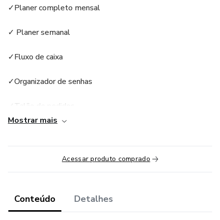
✓Planer completo mensal
✓ Planer semanal
✓Fluxo de caixa
✓Organizador de senhas
✓Talão de pedidos
Mostrar mais
✓Agenda de atendimentos
✓Planilha de compras
Acessar produto comprado
✓Check-list
Conteúdo
Detalhes