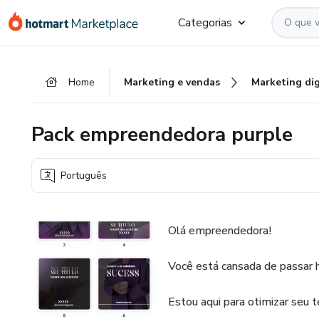
Ir
Ir
Ir
Categorias
para
para
para
o
o
o
conteúdo
pagamento
rodapé
Home
Marketing e vendas
Marketing dig
principal
Pack empreendedora purple
Português
Olá empreendedora!
Você está cansada de passar h
Estou aqui para otimizar seu 