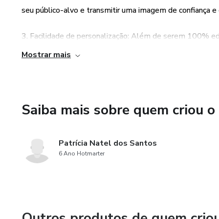
seu público-alvo e transmitir uma imagem de confiança e 
3. Facilidade de personalização: Além de serem 100% ed
desenvolvidas para serem facilmente personalizadas de 
Mostrar mais
alguns cliques, você poderá alterar cores, fontes e elem
sua marca e transmitam a mensagem desejada.
Saiba mais sobre quem criou o
Patrícia Natel dos Santos
6 Ano Hotmarter
Outros produtos de quem crio