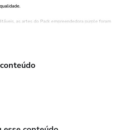
qualidade.
itáveis, as artes do Pack empreendedora purple foram
acordo com a identidade visual da sua marca. Com apenas
entos, garantindo que as postagens estejam alinhadas com a
 conteúdo
u esse conteúdo