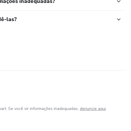
rmações inadequadas?
ê-las?
art. Se você vir informações inadequadas,
denuncie aqui