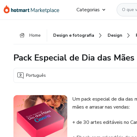
Ir
Ir
Ir
Categorias
para
para
para
o
o
o
conteúdo
pagamento
rodapé
Home
Design e fotografia
Design
principal
Pack Especial de Dia das Mães
Português
Um pack especial de dia das 
mães e arrasar nas vendas:
+ de 30 artes editáveis no Ca