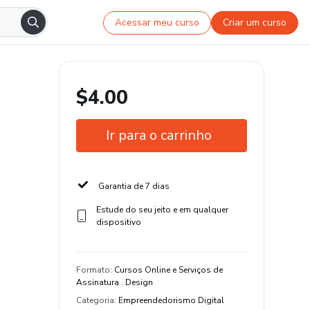
Acessar meu curso
Criar um curso
$4.00
Ir para o carrinho
Garantia de 7 dias
Estude do seu jeito e em qualquer
dispositivo
Formato
:
Cursos Online e Serviços de
Assinatura . Design
Categoria
:
Empreendedorismo Digital