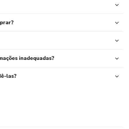
mprar?
rmações inadequadas?
ê-las?