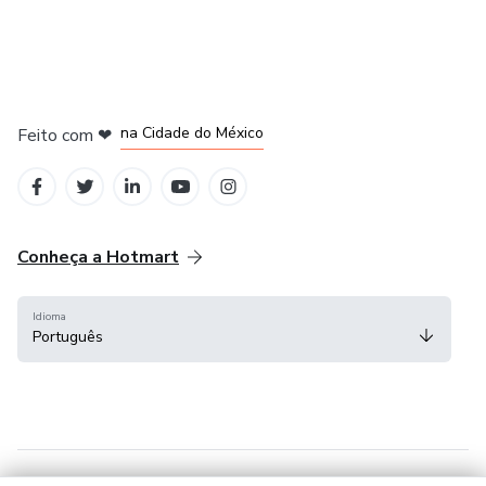
em Bogotá
em Amsterdam
em Madrid
na Cidade do México
Feito com
❤
em Belo Horizonte
Conheça a Hotmart
Idioma
Português