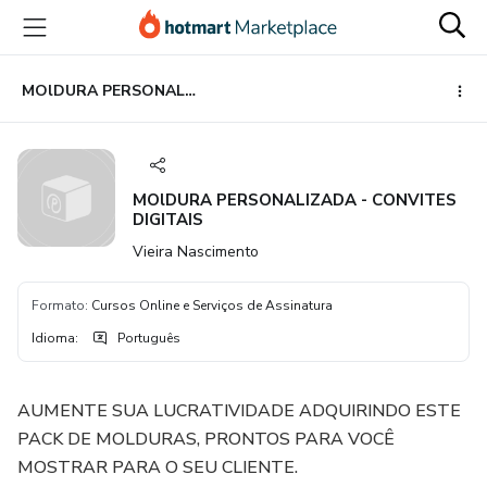
Ir
Ir
Ir
para
para
para
o
o
o
conteúdo
pagamento
rodapé
MOlDURA PERSONALIZADA - CONVITES DIGITAIS
principal
MOlDURA PERSONALIZADA - CONVITES
DIGITAIS
Vieira Nascimento
Formato
:
Cursos Online e Serviços de Assinatura
Idioma
:
Português
AUMENTE SUA LUCRATIVIDADE ADQUIRINDO ESTE
PACK DE MOLDURAS, PRONTOS PARA VOCÊ
MOSTRAR PARA O SEU CLIENTE.