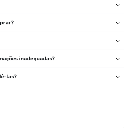
mprar?
rmações inadequadas?
ê-las?