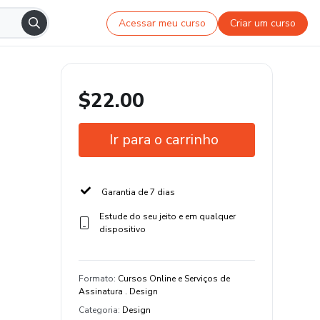
Acessar meu curso
Criar um curso
$22.00
Ir para o carrinho
Garantia de 7 dias
Estude do seu jeito e em qualquer
dispositivo
Formato
:
Cursos Online e Serviços de
Assinatura . Design
Categoria
:
Design