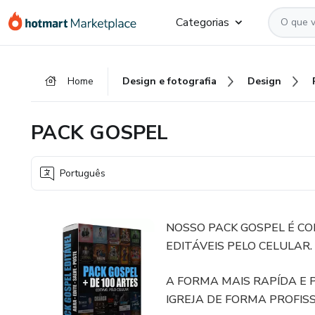
Ir
Ir
Ir
Categorias
para
para
para
o
o
o
conteúdo
pagamento
rodapé
Home
Design e fotografia
Design
principal
PACK GOSPEL
Português
NOSSO PACK GOSPEL É C
EDITÁVEIS PELO CELULAR.
A FORMA MAIS RAPÍDA E 
IGREJA DE FORMA PROFISS