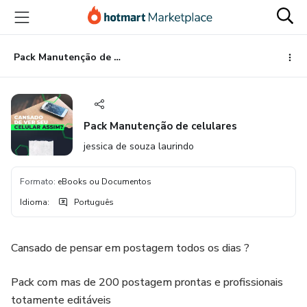
Ir
Ir
Ir
para
para
para
o
o
o
conteúdo
pagamento
rodapé
Pack Manutenção de celulares
principal
Pack Manutenção de celulares
jessica de souza laurindo
Formato
:
eBooks ou Documentos
Idioma
:
Português
Cansado de pensar em postagem todos os dias ?
Pack com mas de 200 postagem prontas e profissionais
totamente editáveis