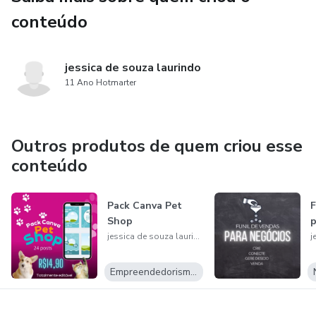
conteúdo
jessica de souza laurindo
11 Ano Hotmarter
Outros produtos de quem criou esse
conteúdo
Pack Canva Pet
F
Shop
p
jessica de souza laurindo
Empreendedorismo Digital