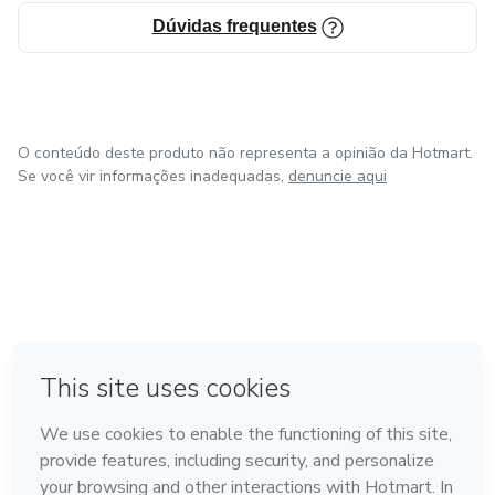
Dúvidas frequentes
O conteúdo deste produto não representa a opinião da Hotmart.
Se você vir informações inadequadas,
denuncie aqui
em Bogotá
em Amsterdam
em Madrid
na Cidade do México
Feito com
❤
em Belo Horizonte